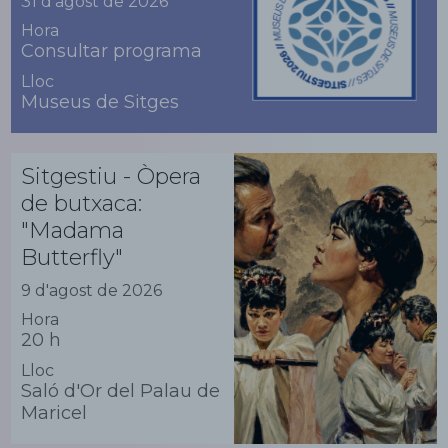
31 d'agost de 2026
Hora
Consultar programa
Lloc
Museus de Sitges
Sitgestiu - Òpera
de butxaca:
"Madama
Butterfly"
9 d'agost de 2026
Hora
20 h
Lloc
Saló d'Or del Palau de
Maricel