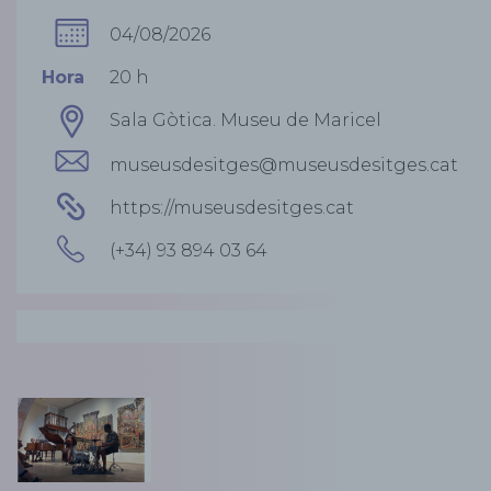
04/08/2026
Hora
20 h
Sala Gòtica. Museu de Maricel
museusdesitges@museusdesitges.cat
https://museusdesitges.cat
(+34) 93 894 03 64