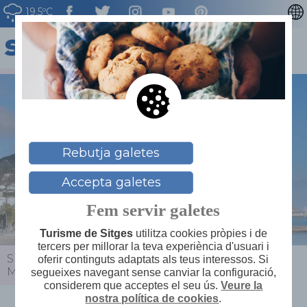
19.5ºC
ENGLISH
ESPAÑOL
FRANÇAIS
DEUTSCH
NEDERLAN
Rebutja galetes
Accepta galetes
Fem servir galetes
Turisme de Sitges
utilitza cookies pròpies i de
tercers per millorar la teva experiència d'usuari i
Sitges
>
Actualitat
>
Agenda
>
Sitgestiu - Jazz al
oferir continguts adaptats als teus interessos. Si
Mirador
segueixes navegant sense canviar la configuració,
considerem que acceptes el seu ús.
Veure la
nostra política de cookies
.