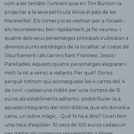
com a eix temàtic l’univers que en Tim Burton va
projectar a la seva pel·lícula ‘Alícia al país de les
Meravelles’. Els comerços es vestiran per a l’ocasió –
els reconeixereu ben ràpidament, ja ho veureu- i
quatre dels seus personatges principals s’ubicaran a
diversos punts estratègics de la localitat: al costat de
l’Ajuntament i als carrers Sant Francesc, Jesús i
Parellades. Aquests quatre personatges alegraran i
molt la nit a veïns i a visitants. Per què? Doncs
perquè tothom qui aconsegueixi les 4 cartes del ‘4
de cors’ –cadascuna s’obté per una compra de 15
euros als establiments adherits- podrà lliurar-la a
aquests integrants del món d’Alícia, que els donarà a
canvi, un sobre màgic… Què hi ha a dins? Us en fem
una mica d’espòiler: 10 xecs de 100 euros cadascun
per gastar als comerços representats a Sitges