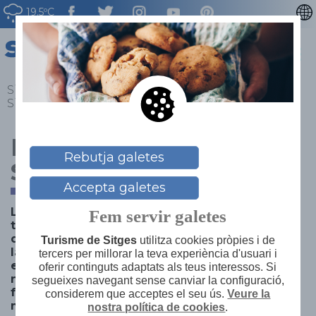
19.5ºC
ENGLISH
ESPAÑOL
FRANÇAIS
Sitges
>
Blog
>
Llistat Blog
>
De compres per
Sitges... I de nit
DEUTSCH
NEDERLAN
De compres per
Rebutja galetes
Sitges... I de nit
Accepta galetes
Les nits d’estiu sempre són especials. La
Fem servir galetes
temperatura se suavitza, augmenta el nostre
desig de sortir i de socialitzar i, és clar, s’activa
Turisme de Sitges
utilitza cookies pròpies i de
la dopamina. I per tal que la combinació sigui
tercers per millorar la teva experiència d'usuari i
encara millor, a Sitges, el 30 de juliol, obrim les
oferir continguts adaptats als teus interessos. Si
nostres botigues a la nit. I no tan sols això, ho
segueixes navegant sense canviar la configuració,
fem de la mà de l’Alícia i el seu país de les
considerem que acceptes el seu ús.
Veure la
meravelles…
nostra política de cookies
.