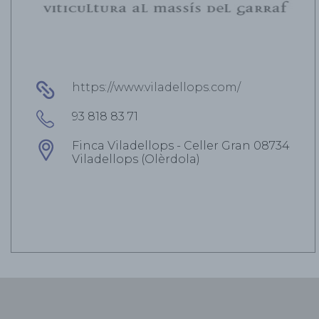
https://www.viladellops.com/
93 818 83 71
Finca Viladellops - Celler Gran 08734
Viladellops (Olèrdola)