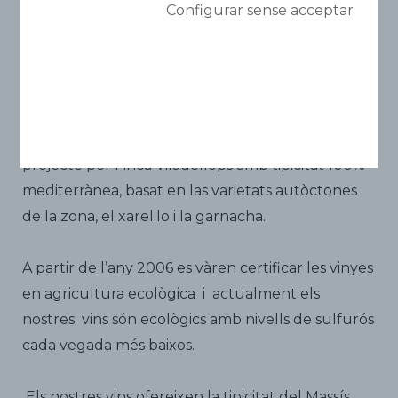
Configurar sense acceptar
arriben als 500 metres.
El celler actual data del 1877 on es manté la
tradicional elaboració de vins a granel fins el 1980.
Al 1999 es decideix donar un tomb apostant per
la viticultura moderna i es dissenya es un
projecte per Finca Viladellops amb tipicitat 100%
mediterrànea, basat en las varietats autòctones
de la zona, el xarel.lo i la garnacha.
A partir de l’any 2006 es vàren certificar les vinyes
en agricultura ecològica i actualment els
nostres vins són ecològics amb nivells de sulfurós
cada vegada més baixos.
Els nostres vins ofereixen la tipicitat del Massís