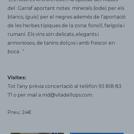
del Garraf aportant notes minerals (iode) per els
blancs, (guix) per el negres ademés de l’aportació
de les herbes típiques de la zona: fonoll, farigola i
rumaní. Els vins són delicats, elegants i
armoniosos, de tanins dolços i amb frescor en
boca . “
Visites:
Tot l’any prèvia concertació al telèfon 93 818 83
71 o per mail a md@viladellops.com.
Preu: 24€