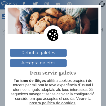
19.5ºC
ENGLISH
ESPAÑOL
FRANÇAIS
Sitges
>
Què fer?
>
Enoturisme
>
La Carretera del Vi
>
Finca Viladellops
DEUTSCH
NEDERLAN
Finca Viladellops
Rebutja galetes
Accepta galetes
“ Viladellops un petit nucli rural. El clima, el
Fem servir galetes
terroir i l’historia d’aquest lloc son la base del
Turisme de Sitges
utilitza cookies pròpies i de
projecte Finca Viladellops , d’on els seus vins
tercers per millorar la teva experiència d'usuari i
volen expresar la personalidad del Massís del
oferir continguts adaptats als teus interessos. Si
segueixes navegant sense canviar la configuració,
Garraf amb un terreny calcari-argilós, format per
considerem que acceptes el seu ús.
Veure la
muntanyes baixes que parteixen del mar i
nostra política de cookies
.