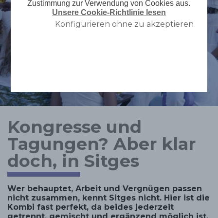
Zustimmung zur Verwendung von Cookies aus.
Unsere Cookie-Richtlinie lesen
Konfigurieren ohne zu akzeptieren
Kongresse und
Tagungen? Aber klar
doch, in Sitges
Wer behauptet, Arbeit und Vergnügen passen
nicht zusammen, kennt Sitges nicht. Hier ist die
Kombi fast perfekt, da beides jederzeit
getrennt, gemischt und ergänzend möglich ist.