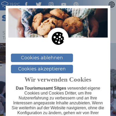
19.5ºC
CATALÀ
ENGLISH
ESPAÑOL
Sitges
>
Blog
>
Llistat Blog
>
Kongresse und
Tagungen? Aber klar doch, in Sitges
FRANÇAIS
NEDERLAN
Cookies ablehnen
Cookies akzeptieren
Wir verwenden Cookies
Das Tourismusamt Sitges
verwendet eigene
Cookies und Cookies Dritter, um Ihre
Nutzererfahrung zu verbessern und an Ihre
Interessen angepasste Inhalte anzubieten. Wenn
Sie weiterhin auf der Website navigieren, ohne die
Konfiguration zu ändern, gehen wir von Ihrer