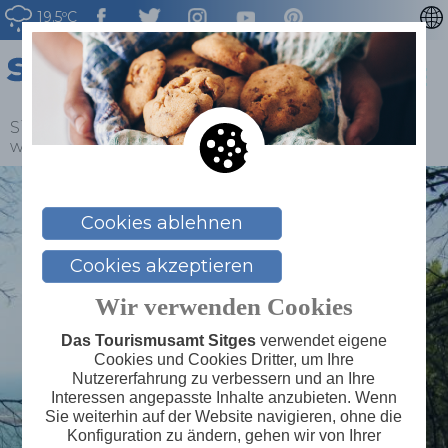
19.5ºC
CATALÀ
ENGLISH
ESPAÑOL
Sitges
>
Blog
>
Der Naturpark Parc del Garraf: ein
wahres Naturschauspiel
FRANÇAIS
NEDERLAN
Cookies ablehnen
Cookies akzeptieren
Wir verwenden Cookies
Das Tourismusamt Sitges
verwendet eigene
Cookies und Cookies Dritter, um Ihre
Nutzererfahrung zu verbessern und an Ihre
Interessen angepasste Inhalte anzubieten. Wenn
Sie weiterhin auf der Website navigieren, ohne die
Konfiguration zu ändern, gehen wir von Ihrer