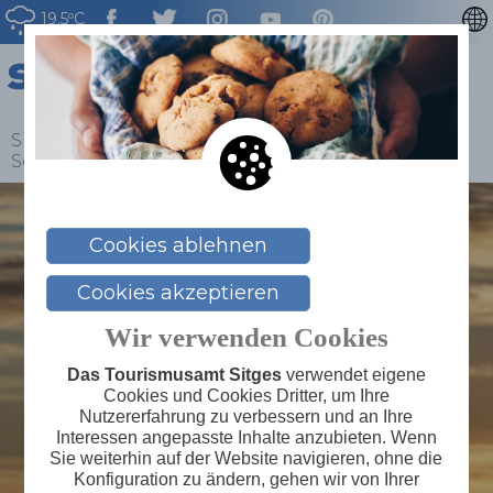
19.5ºC
CATALÀ
ENGLISH
ESPAÑOL
Sitges
>
Blog
>
Die wichtigsten
Sehenswürdigkeiten in Sitges in diesem Herbst
FRANÇAIS
NEDERLAN
Cookies ablehnen
Cookies akzeptieren
Wir verwenden Cookies
Das Tourismusamt Sitges
verwendet eigene
Cookies und Cookies Dritter, um Ihre
Nutzererfahrung zu verbessern und an Ihre
Interessen angepasste Inhalte anzubieten. Wenn
Sie weiterhin auf der Website navigieren, ohne die
Konfiguration zu ändern, gehen wir von Ihrer