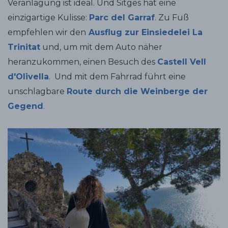
Veranlagung ist ideal. Und Sitges hat eine
einzigartige Kulisse:
Parc del Garraf
.
Zu Fuß
empfehlen wir den
Ausflug zur Einsiedelei La
Trinitat
und, um mit dem Auto näher
heranzukommen, einen Besuch des
Castell Vell
d'Olivella
.
Und mit dem Fahrrad führt eine
unschlagbare
Route durch die Weinberge der
Gegend
.