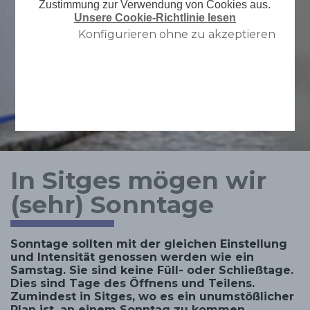
Zustimmung zur Verwendung von Cookies aus.
Unsere Cookie-Richtlinie lesen
Konfigurieren ohne zu akzeptieren
In Sitges mögen wir
(sehr) Sonntage
Sonntage sollten mit der gleichen Einstellung
und Intensität genossen werden wie ein
Samstag. Sie sind keine Füll- oder Schließtage.
Dies sind Tage des Öffnens und Teilens.
Zumindest in Sitges, wo es ein unumstößlicher
Plan ist, an einem Sonntag zu kommen.