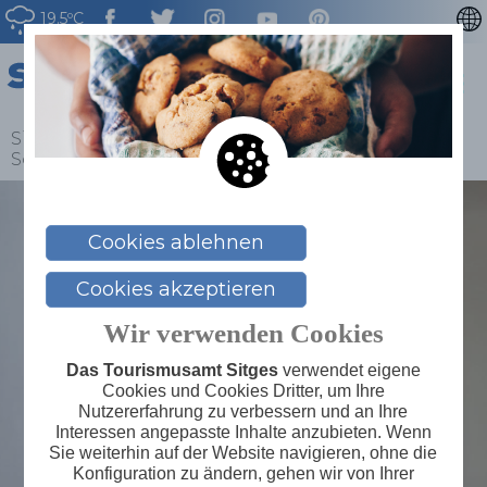
19.5ºC
CATALÀ
ENGLISH
ESPAÑOL
Sitges
>
Blog
>
In Sitges mögen wir (sehr)
Sonntage
FRANÇAIS
NEDERLAN
Cookies ablehnen
Cookies akzeptieren
Wir verwenden Cookies
Das Tourismusamt Sitges
verwendet eigene
Cookies und Cookies Dritter, um Ihre
Nutzererfahrung zu verbessern und an Ihre
Interessen angepasste Inhalte anzubieten. Wenn
Sie weiterhin auf der Website navigieren, ohne die
Konfiguration zu ändern, gehen wir von Ihrer