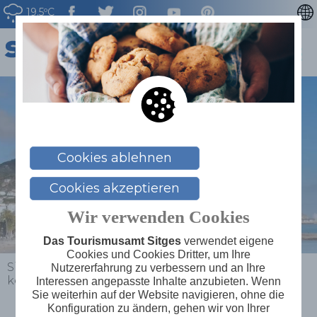
19.5ºC
CATALÀ
ENGLISH
ESPAÑOL
FRANÇAIS
NEDERLAN
Cookies ablehnen
Cookies akzeptieren
Wir verwenden Cookies
Das Tourismusamt Sitges
verwendet eigene
Cookies und Cookies Dritter, um Ihre
Sitges
>
Entdecken
>
Lernen Sie die Umgebung
Nutzererfahrung zu verbessern und an Ihre
kennen
>
Monestir de Poblet
Interessen angepasste Inhalte anzubieten. Wenn
Sie weiterhin auf der Website navigieren, ohne die
Konfiguration zu ändern, gehen wir von Ihrer