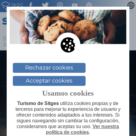
19.5ºC
CATALÀ
ENGLISH
FRANÇAIS
Sitges
>
Blog
>
Vuelven los conciertos del ‘Festival
Jardins Terramar’ de Sitges
DEUTSCH
NEDERLAN
Rechazar cookies
Acceptar cookies
Usamos cookies
Turismo de Sitges
utiliza cookies propias y de
terceros para mejorar tu experiencia de usuario y
ofrecer contenidos adaptados a tus intereses. Si
sigues navegando sin cambiar la configuración,
consideramos que aceptas su uso.
Ver nuestra
política de cookies
.