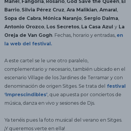
Manel
,
Fangoria
,
Rosario
,
God Save the Queen
,
El
Barrio
,
Silvia Pérez Cruz
,
Ara Malikian
,
Amaral
,
Sopa de Cabra
,
Mónica Naranjo
,
Sergio Dalma
,
Antonio Orozco
,
Los Secretos
,
La Casa Azul
y
La
Oreja de Van Gogh
. Fechas, horario y entradas,
en
la web del festival.
A este cartel se le une otro paralelo,
complementario y necesario, también ubicado en el
escenario Village de los Jardines de Terramar y con
denominación de origen Sitges. Se trata del
festival
‘Imprescindibles’
, que apuesta por conciertos de
música, danza en vivo y sesiones de Djs.
Ya tenéis pues la foto musical del verano en Sitges.
¡Y queremos verte en ella!