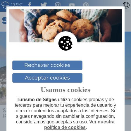
19.5ºC
CATALÀ
ENGLISH
FRANÇAIS
DEUTSCH
NEDERLAN
Rechazar cookies
Acceptar cookies
Usamos cookies
Turismo de Sitges
utiliza cookies propias y de
terceros para mejorar tu experiencia de usuario y
Sitges
>
Explora
>
Descubrimos nuestro legado
>
ofrecer contenidos adaptados a tus intereses. Si
Rutas por Sitges
>
Sitges Rainbow Tour
sigues navegando sin cambiar la configuración,
consideramos que aceptas su uso.
Ver nuestra
política de cookies
.