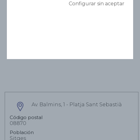
Can Negret
Configurar sin aceptar
Compartir
Av. Balmins, 1 - Platja Sant Sebastià
Código postal
08870
Población
Sitges