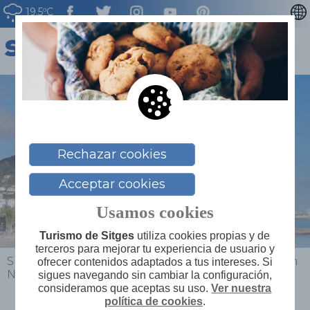
19.5ºC
CATALÀ
ENGLISH
FRANÇAIS
DEUTSCH
NEDERLAN
Rechazar cookies
Acceptar cookies
Usamos cookies
Turismo de Sitges
utiliza cookies propias y de
terceros para mejorar tu experiencia de usuario y
Sitges
>
Planifica tu viaje
>
Mapa de servicios
>
Can
ofrecer contenidos adaptados a tus intereses. Si
Negret
sigues navegando sin cambiar la configuración,
consideramos que aceptas su uso.
Ver nuestra
política de cookies
.