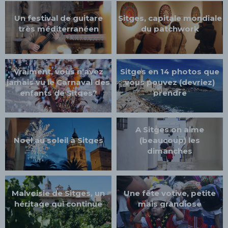
Un festival de guitare
Sitges, capitale mondiale
très méditerranéen
du patchwork
Vraiment, vous n’avez
Sitges en 14 photos que
jamais vu le Carnaval des
vous pouvez (devriez)
enfants de Sitges?
prendre
A Sitges on aime
Noël au soleil à Sitges
(beaucoup) les
dimanches
Malvoisie de Sitges, un
Une fête votive, petite
héritage qui continue
mais grandiose