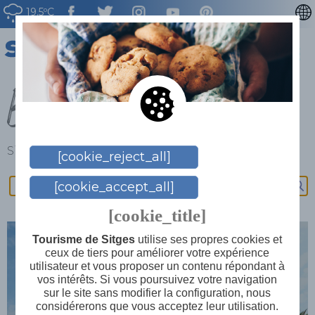
19.5ºC
CATALÀ
ENGLISH
Blog
ESPAÑOL
DEUTSCH
NEDERLAN
Sitges
>
Blog
[cookie_reject_all]
[cookie_accept_all]
[cookie_title]
Tourisme de Sitges
utilise ses propres cookies et
ceux de tiers pour améliorer votre expérience
utilisateur et vous proposer un contenu répondant à
5 conseils pour vivre pleinement la
vos intérêts. Si vous poursuivez votre navigation
Fiesta Mayor de Sitges
sur le site sans modifier la configuration, nous
considérerons que vous acceptez leur utilisation.