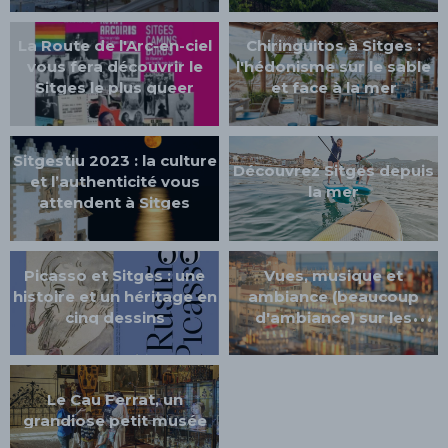
La Route de l'Arc-en-ciel
Chiringuitos à Sitges :
vous fera découvrir le
l'hédonisme sur le sable
Sitges le plus queer
et face à la mer
Sitgestiu 2023 : la culture
Découvrez Sitges depuis
et l’authenticité vous
la mer
attendent à Sitges
Picasso et Sitges : une
Vues, musique et
histoire et un héritage en
ambiance (beaucoup
cinq dessins
d'ambiance) sur les
terrasses de Sitges
Le Cau Ferrat, un
grandiose petit musée