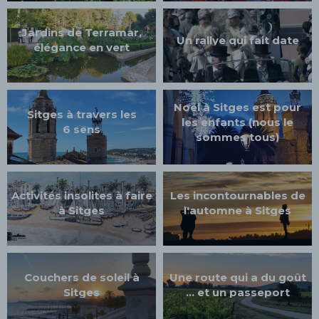
Jardins de Terramar,
Un rallye qui fait date
élégance en vert
Noël à Sitges est pour
Sitges à travers les
les enfants (nous le
6 sens
sommes tous)
Activités insolites à faire
Les incontournables de
à Sitges
l'automne à Sitges
Couchers de soleil à
Une route qui a du goût
Sitges
… et un passeport