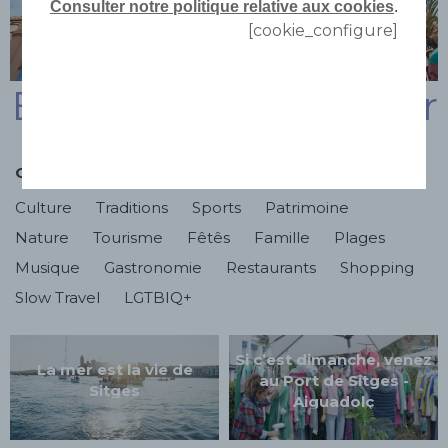
Consulter notre politique relative aux cookies
.
[cookie_configure]
Beaucoup à partager
Catégories
Culture
Traditions
Sports
Patrimoine
Nature
Tourisme
Fêtês
Famille
Plages
Musique
Gastronomie
Restaurants
Shopping
Slow Travel
LGTBIQ+
Si c’est dimanche, venez
La mer est la vie de
au Port de Sitges -
Sitges
Aiguadolç