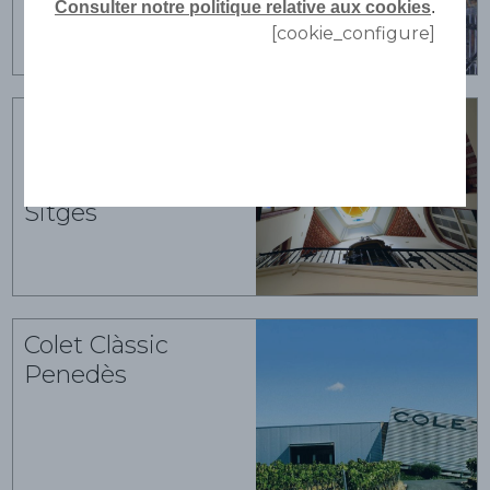
Consulter notre politique relative aux cookies
.
[cookie_configure]
Centro de
Interpretación
de la Malvasia de
Sitges
Colet Clàssic
Penedès