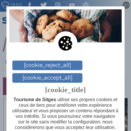
19.5ºC
CATALÀ
ENGLISH
Malvoisie
ESPAÑOL
DEUTSCH
NEDERLAN
[cookie_reject_all]
[cookie_accept_all]
Caves
[cookie_title]
Tourisme de Sitges
utilise ses propres cookies et
Bodegas Torre
ceux de tiers pour améliorer votre expérience
utilisateur et vous proposer un contenu répondant à
del Veguer
vos intérêts. Si vous poursuivez votre navigation
sur le site sans modifier la configuration, nous
considérerons que vous acceptez leur utilisation.