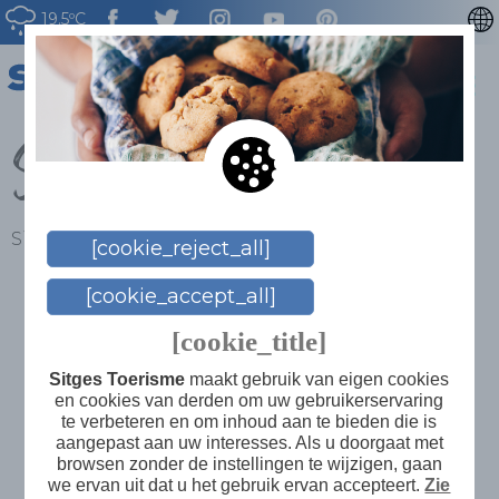
19.5ºC
CATALÀ
ENGLISH
Sitges in één dag
ESPAÑOL
FRANÇAIS
DEUTSCH
Sitges
>
Plan je reis
>
Sitges in één dag
[cookie_reject_all]
Vandaag kan een
[cookie_accept_all]
[cookie_title]
geweldige dag
Sitges Toerisme
maakt gebruik van eigen cookies
en cookies van derden om uw gebruikerservaring
te verbeteren en om inhoud aan te bieden die is
aangepast aan uw interesses. Als u doorgaat met
worden
browsen zonder de instellingen te wijzigen, gaan
we ervan uit dat u het gebruik ervan accepteert.
Zie