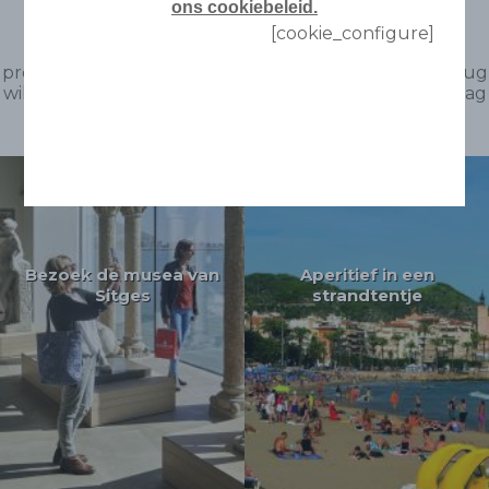
ons cookiebeleid.
[cookie_configure]
Breng je alleen een dag door in Sitges? Geen
probleem. Het is lang genoeg om te weten dat je terug
wilt komen. Hier is onze suggestie voor een intense dag
voor alle zintuigen.
Bezoek de musea van
Aperitief in een
Sitges
strandtentje