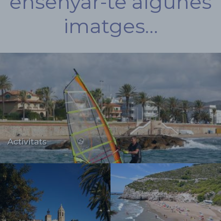
ensenyar-te algunes
imatges…
Activitats