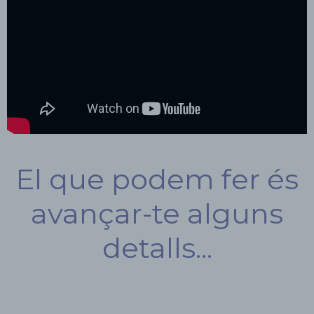
El que podem fer és
avançar-te alguns
detalls...