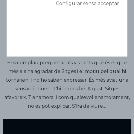
No t’ho podem
Configurar sense acceptar
explicar.
Hauràs de venir…
Ens complau preguntar als visitants què és el que
més els ha agradat de Sitges i el motiu pel qual hi
tornarien. I no ho saben expressar. És més aviat una
sensació, diuen. T'hi trobes bé. A gust. Sitges
afavoreix. T’enamora. I com qualsevol enamorament,
no es pot explicar. S’ha de viure…