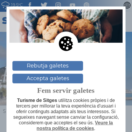
19.5ºC
ENGLISH
ESPAÑOL
FRANÇAIS
DEUTSCH
NEDERLAN
Per què Sitges
Rebutja galetes
Accepta galetes
Fem servir galetes
Turisme de Sitges
utilitza cookies pròpies i de
tercers per millorar la teva experiència d'usuari i
Sitges
>
Explora
>
Per què Sitges
oferir continguts adaptats als teus interessos. Si
segueixes navegant sense canviar la configuració,
considerem que acceptes el seu ús.
Veure la
nostra política de cookies
.