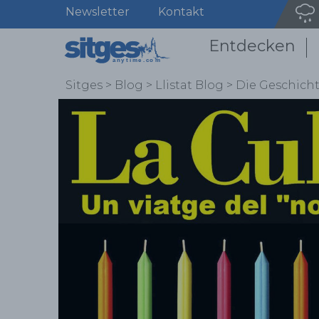
Newsletter
Kontakt
Entdecken
Sitges
>
Blog
>
Llistat Blog
>
Die Geschicht