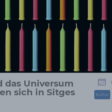
d das Universum
en sich in Sitges
Kultur