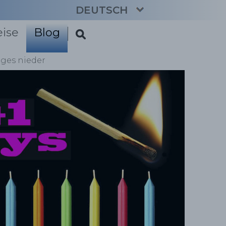
DEUTSCH
eise
Blog
CATALÀ
ENGLISH
tges nieder
ESPAÑOL
FRANÇAIS
NEDERLANDS