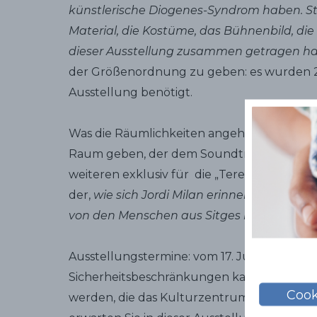
künstlerische Diogenes-Syndrom haben. Stel
Material, die Kostüme, das Bühnenbild, die 
dieser Ausstellung zusammen getragen hab
der Größenordnung zu geben: es wurden 
Ausstellung benötigt.
Was die Räumlichkeiten angeht, verrate ich 
Raum geben, der dem Soundtrack des Thea
weiteren exklusiv für die „Teresinas“, ein T
der,
wie sich Jordi Milan erinnert, zwar im V
von den Menschen aus Sitges inspiriert war
Ausstellungstermine: vom 17. Juni bis 26. 
Sicherheitsbeschränkungen kann sie in Gr
Cook
werden, die das Kulturzentrum Miramar im 