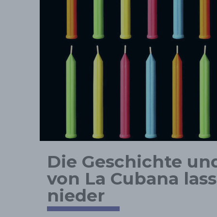
Die Geschichte un
von La Cubana lass
nieder