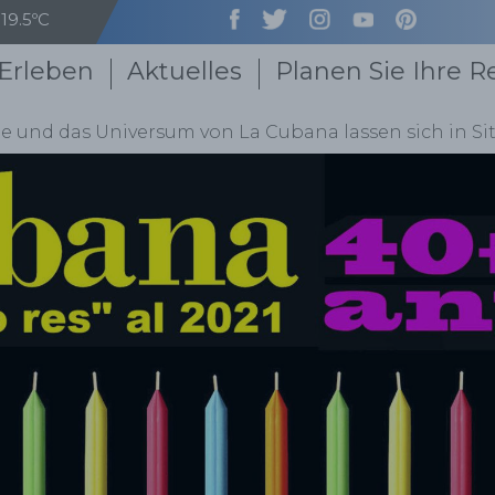
19.5ºC
Erleben
Aktuelles
Planen Sie Ihre R
e und das Universum von La Cubana lassen sich in Si