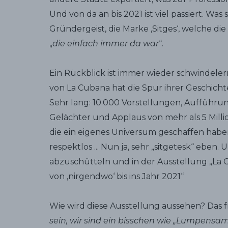
Und von da an bis 2021 ist viel passiert. Was
Gründergeist, die Marke ‚Sitges‘, welche di
„
die einfach immer da war
“.
Ein Rückblick ist immer wieder schwindeler
von La Cubana hat die Spur ihrer Geschicht
Sehr lang: 10.000 Vorstellungen, Aufführu
Gelächter und Applaus von mehr als 5 Mill
die ein eigenes Universum geschaffen haben, 
respektlos ... Nun ja, sehr „sitgetesk“ eben. 
abzuschütteln und in der Ausstellung „La Cu
von ‚nirgendwo‘ bis ins Jahr 2021“
Wie wird diese Ausstellung aussehen? Das f
sein, wir sind ein bisschen wie „Lumpensamm