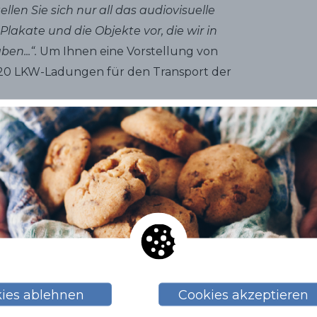
len Sie sich nur all das audiovisuelle
Plakate und die Objekte vor, die wir in
en...“.
Um Ihnen eine Vorstellung von
20 LKW-Ladungen für den Transport der
zwei Dinge: Es wird einen interaktiven
tergruppe gewidmet ist, und einen
V-Phänomen, das einen Lebensstil zeigte,
iertel Gràcia in Barcelona spielte
,
aber
."
September. Und nach den aktuellen
uppen von jeweils 20 Personen besucht
ies ablehnen
Cookies akzeptieren
Abstand von 15 Minuten betreten. Wir