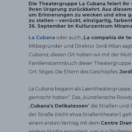
Die Theatergruppe La Cubana feiert ihr 
ihren Ursprung zurückkehrt. Aus diesem
um Erinnerungen zu wecken und eine gr
zu stellen – verrückt, einzigartig, farben
26. September im Kulturzentrum Miramar
La Cubana
oder auch „
La compañía de te
Mitbegründer und Direktor Jordi Milan sagt
Cubana, diesen Ort haben wir mit der Mutt
Familienstammbuch dieser Theatergruppe li
Ort: Sitges. Die Eltern des Geschöpfes:
Jord
La Cubana begann als Laientheatergruppe, 
gemacht haben“.
Das „künstlerische Rowd
„
Cubana’s Delikatessen
“ die Straßen und 
der Straße (nicht etwa Straßentheater) gef
einem ersten Vertrag mit dem
Centre Dramà
andere Städte exportiert, was zur Professi