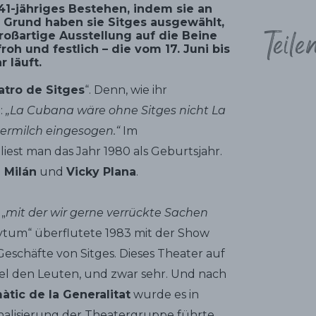
41-jähriges Bestehen, indem sie an
 Grund haben sie Sitges ausgewählt,
Teile
oßartige Ausstellung auf die Beine
froh und festlich – die vom 17. Juni bis
 läuft.
atro de Sitges
“. Denn, wie ihr
:
„La Cubana wäre ohne Sitges nicht La
ermilch eingesogen.“
Im
est man das Jahr 1980 als Geburtsjahr.
i Milán
und
Vicky Plana
.
„
mit der wir gerne verrückte Sachen
ytum“ überflutete 1983 mit der Show
Geschäfte von Sitges. Dieses Theater auf
iel den Leuten, und zwar sehr. Und nach
tic de la Generalitat
wurde es in
onalisierung der Theatergruppe führte.