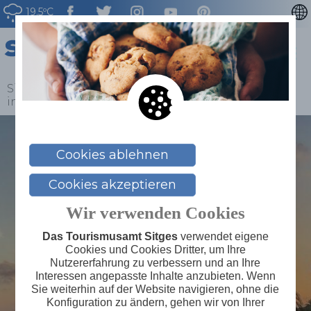
19.5ºC
CATALÀ
ENGLISH
ESPAÑOL
Sitges
>
Blog
>
Llistat Blog
>
Sonnenuntergänge
in Sitges
FRANÇAIS
NEDERLAN
Cookies ablehnen
Cookies akzeptieren
Wir verwenden Cookies
Das Tourismusamt Sitges
verwendet eigene
Cookies und Cookies Dritter, um Ihre
Nutzererfahrung zu verbessern und an Ihre
Interessen angepasste Inhalte anzubieten. Wenn
Sie weiterhin auf der Website navigieren, ohne die
Konfiguration zu ändern, gehen wir von Ihrer