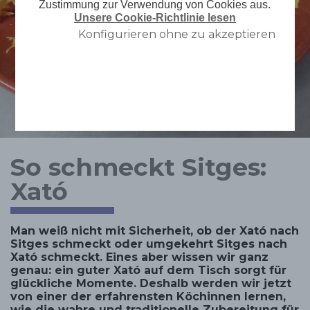
Zustimmung zur Verwendung von Cookies aus.
Unsere Cookie-Richtlinie lesen
Konfigurieren ohne zu akzeptieren
So schmeckt Sitges:
Xató
Man weiß nicht mit Sicherheit, ob der Xató nach
Sitges schmeckt oder umgekehrt Sitges nach
Xató schmeckt. Eines aber wissen wir ganz
genau: ein guter Xató auf dem Tisch sorgt für
glückliche Momente. Deshalb werden wir jetzt
von einer der erfahrensten Köchinnen lernen,
wie die wahre und traditionelle Zubereitung für