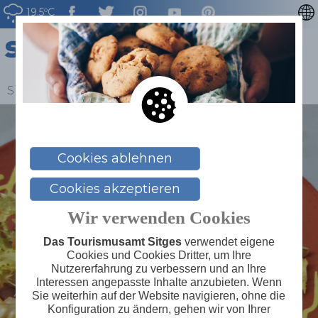
19.5ºC
CATALÀ
ENGLISH
ESPAÑOL
Sitges
>
Blog
>
So schmeckt Sitges: Xató
FRANÇAIS
NEDERLAN
Cookies ablehnen
Cookies akzeptieren
Wir verwenden Cookies
Das Tourismusamt Sitges
verwendet eigene
Cookies und Cookies Dritter, um Ihre
Nutzererfahrung zu verbessern und an Ihre
Interessen angepasste Inhalte anzubieten. Wenn
Sie weiterhin auf der Website navigieren, ohne die
Konfiguration zu ändern, gehen wir von Ihrer