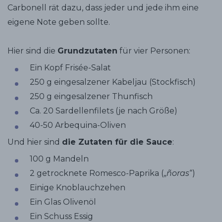
Carbonell rät dazu, dass jeder und jede ihm eine
eigene Note geben sollte.
Hier sind die
Grundzutaten
für vier Personen:
Ein Kopf Frisée-Salat
250 g eingesalzener Kabeljau (Stockfisch)
250 g eingesalzener Thunfisch
Ca. 20 Sardellenfilets (je nach Größe)
40-50 Arbequina-Oliven
Und hier sind
die Zutaten für die Sauce
:
100 g Mandeln
2 getrocknete Romesco-Paprika („
ñoras
“)
Einige Knoblauchzehen
Ein Glas Olivenöl
Ein Schuss Essig