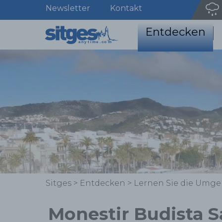
Newsletter
Kontakt
Entdecken
Sitges
>
Entdecken
>
Lernen Sie die Umg
Monestir Budista S