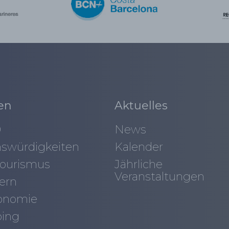
en
Aktuelles
0
News
swürdigkeiten
Kalender
ourismus
Jährliche
Veranstaltungen
ern
onomie
ing