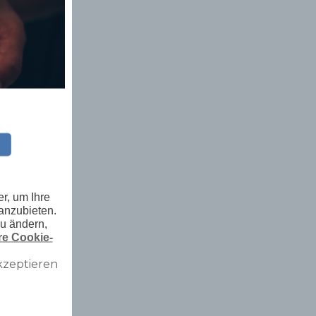
r, um Ihre
anzubieten.
zu ändern,
e Cookie-
kzeptieren