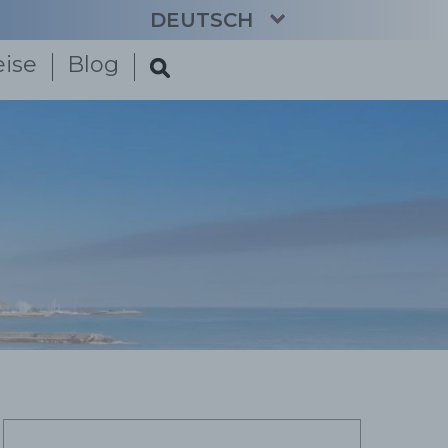
DEUTSCH
eise
Blog
CATALÀ
ENGLISH
ESPAÑOL
FRANÇAIS
NEDERLANDS