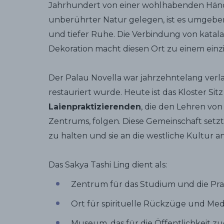
Jahrhundert von einer wohlhabenden Händl
unberührter Natur gelegen, ist es umgebe
und tiefer Ruhe. Die Verbindung von katal
Dekoration macht diesen Ort zu einem einzi
Der Palau Novella war jahrzehntelang verla
restauriert wurde. Heute ist das Kloster Si
Laienpraktizierenden
, die den Lehren vo
Zentrums, folgen. Diese Gemeinschaft setzt 
zu halten und sie an die westliche Kultur 
Das Sakya Tashi Ling dient als:
Zentrum für das Studium und die Pra
Ort für spirituelle Rückzüge und Med
Museum, das für die Öffentlichkeit z