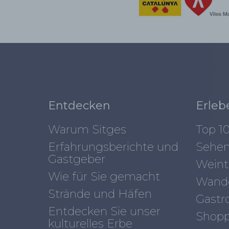
Entdecken
Erleb
Warum Sitges
Top 1
Erfahrungsberichte und
Sehen
Gastgeber
Weint
Wie für Sie gemacht
Wand
Strände und Häfen
Gastr
Entdecken Sie unser
Shopp
kulturelles Erbe