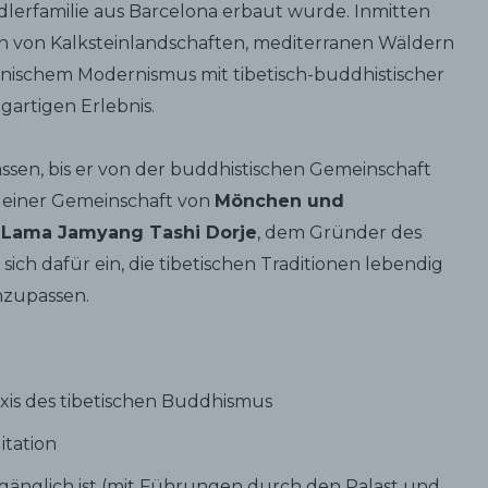
erfamilie aus Barcelona erbaut wurde. Inmitten
n von Kalksteinlandschaften, mediterranen Wäldern
anischem Modernismus mit tibetisch-buddhistischer
gartigen Erlebnis.
ssen, bis er von der buddhistischen Gemeinschaft
tz einer Gemeinschaft von
Mönchen und
n
Lama Jamyang Tashi Dorje
, dem Gründer des
sich dafür ein, die tibetischen Traditionen lebendig
anzupassen.
xis des tibetischen Buddhismus
itation
ugänglich ist (mit Führungen durch den Palast und