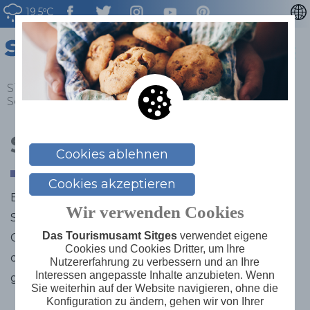
19.5ºC
CATALÀ
ENGLISH
ESPAÑOL
Sitges
>
Erleben
>
Gastronomie
>
Bars in Sitges
>
Sea You Sitges
FRANÇAIS
NEDERLAN
Sea You Sitges
Cookies ablehnen
Cookies akzeptieren
Eine über 350 m2 große Terrasse, auf der man alle
Wir verwenden Cookies
Sorten Wermut, Bier, Longdrinks und erfrischende
Das Tourismusamt Sitges
verwendet eigene
Cocktails direkt an der Hafeneinfahrt zum Puerto
Cookies und Cookies Dritter, um Ihre
de Sitges Aiguadolç, umgeben vom Mittelmeer,
Nutzererfahrung zu verbessern und an Ihre
Interessen angepasste Inhalte anzubieten. Wenn
genießen kann.
Sie weiterhin auf der Website navigieren, ohne die
Konfiguration zu ändern, gehen wir von Ihrer