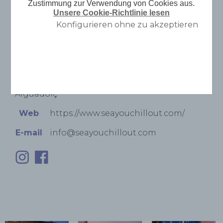
Zustimmung zur Verwendung von Cookies aus.
Unsere Cookie-Richtlinie lesen
Konfigurieren ohne zu akzeptieren
Telefon
(+34) 650824770
Anschrift
Moll de Llevant s/n, Port de Sitges
Aiguadolç
Web
https://www.seayouchillout.com/
E-mail
info@seayouchillout.com