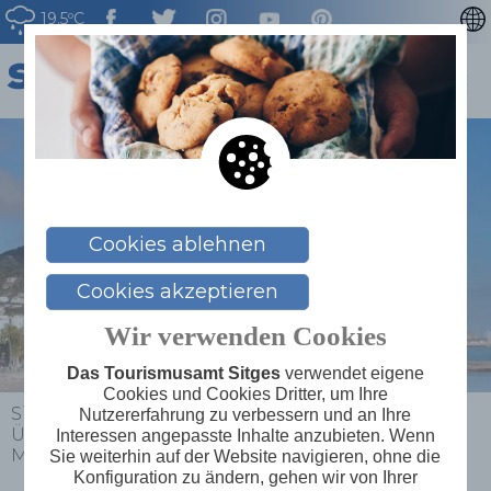
19.5ºC
CATALÀ
ENGLISH
ESPAÑOL
FRANÇAIS
NEDERLAN
Cookies ablehnen
Cookies akzeptieren
Wir verwenden Cookies
Das Tourismusamt Sitges
verwendet eigene
Cookies und Cookies Dritter, um Ihre
Sitges
>
Planen Sie Ihre Reise
>
Nutzererfahrung zu verbessern und an Ihre
Übernachtungsmöglichkeiten
>
Hotel Subur
Interessen angepasste Inhalte anzubieten. Wenn
Maritim ****
Sie weiterhin auf der Website navigieren, ohne die
Konfiguration zu ändern, gehen wir von Ihrer