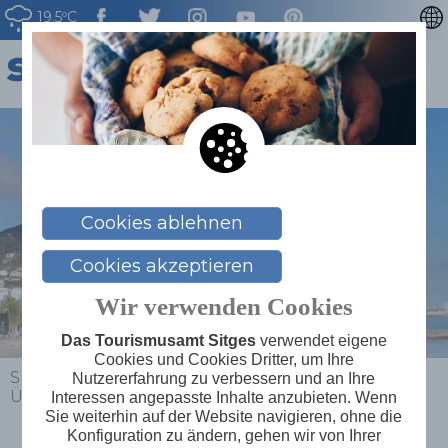
19.5ºC
CATALÀ
ENGLISH
ESPAÑOL
FRANÇAIS
NEDERLAN
Cookies ablehnen
Cookies akzeptieren
Wir verwenden Cookies
Das Tourismusamt Sitges
verwendet eigene
Cookies und Cookies Dritter, um Ihre
Sitges
>
Planen Sie Ihre Reise
>
Nutzererfahrung zu verbessern und an Ihre
Übernachtungsmöglichkeiten
>
Calipolis ****
Interessen angepasste Inhalte anzubieten. Wenn
Sie weiterhin auf der Website navigieren, ohne die
Konfiguration zu ändern, gehen wir von Ihrer