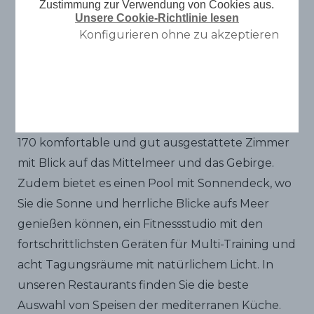
Calipolis ****
Zustimmung zur Verwendung von Cookies aus.
Unsere Cookie-Richtlinie lesen
Konfigurieren ohne zu akzeptieren
Das Hotel Calipolis befindet sich direkt am Meer,
zentral an der Strandpromenade und in der
Nähe von Erholungsgebieten und den
wichtigsten Stränden in Sitges. Es verfügt über
170 komfortable und gut ausgestattete Zimmer
mit Blick auf das Mittelmeer und das Gebirge.
Zudem bietet es einen Pool mit Sonnendeck, wo
Sie die Sonne und herrliche Blicke aufs Meer
genießen können, ein Fitnessstudio mit den
fortschrittlichsten Geräten für Multi-Training und
acht Tagungsräume mit natürlichem Licht. In
unseren Restaurants finden Sie die beste
Auswahl von Speisen der mediterranen Küche.