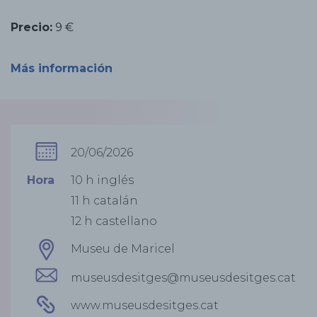
Precio:
9 €
Más información
20/06/2026
Hora
10 h inglés
11 h catalán
12 h castellano
Museu de Maricel
museusdesitges@museusdesitges.cat
www.museusdesitges.cat