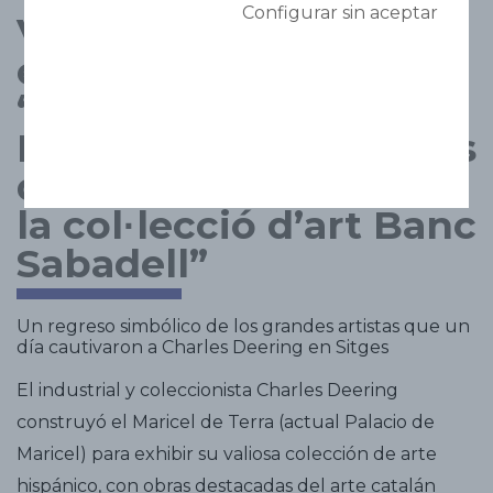
Configurar sin aceptar
Visita guiada a la
exposición:
“Absències i
Presències. Els artistes
de Charles Deering a
la col
lecció d’art Banc
·
Sabadell”
Un regreso simbólico de los grandes artistas que un
día cautivaron a Charles Deering en Sitges
El industrial y coleccionista Charles Deering
construyó el Maricel de Terra (actual Palacio de
Maricel) para exhibir su valiosa colección de arte
hispánico, con obras destacadas del arte catalán