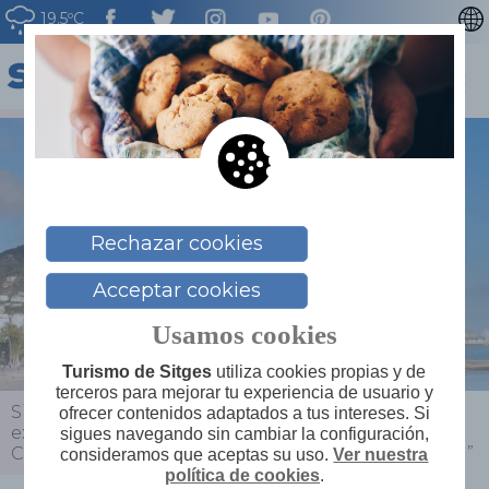
19.5ºC
CATALÀ
ENGLISH
FRANÇAIS
DEUTSCH
NEDERLAN
Rechazar cookies
Acceptar cookies
Usamos cookies
Turismo de Sitges
utiliza cookies propias y de
terceros para mejorar tu experiencia de usuario y
Sitges
>
Actualidad
>
Agenda
>
Visita guiada a la
ofrecer contenidos adaptados a tus intereses. Si
exposición: “Absències i Presències. Els artistes de
sigues navegando sin cambiar la configuración,
Charles Deering a la col·lecció d’art Banc Sabadell”
consideramos que aceptas su uso.
Ver nuestra
política de cookies
.