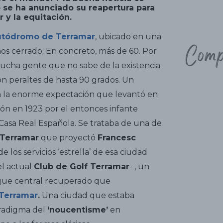
 se ha anunciado su reapertura para
 y la equitación.
utódromo de Terramar
, ubicado en una
Comp
os cerrado. En concreto, más de 60. Por
mucha gente que no sabe de la existencia
on peraltes de hasta 90 grados. Un
n la enorme expectación que levantó en
n en 1923 por el entonces infante
Casa Real Española. Se trataba de una de
 Terramar
que proyectó
Francesc
 los servicios ‘estrella’ de esa ciudad
el actual
Club de Golf Terramar
- , un
ue central recuperado que
 Terramar
.
Una ciudad que estaba
aradigma del
‘noucentisme’
en