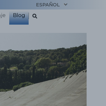
ESPAÑOL
aje
Blog
CATALÀ
ENGLISH
FRANÇAIS
DEUTSCH
NEDERLANDS