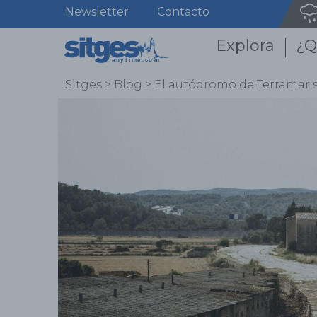
Newsletter
Contacto
Explora
¿Q
Sitges
>
Blog
>
El autódromo de Terramar s