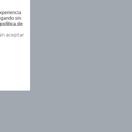
experiencia
egando sin
política de
sin aceptar