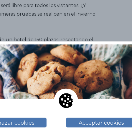
erá libre para todos los visitantes. ¿Y
imeras pruebas se realicen en el invierno
de un hotel de 150 plazas, respetando el
ral circundante. Es más, se amplía la
es.
rtado la curiosidad por el autódromo de
Solo tenéis que contactar con
Agisitges
,
as. La experiencia, vale muuuucho la
s que se avecinan…
azar cookies
Acceptar cookies