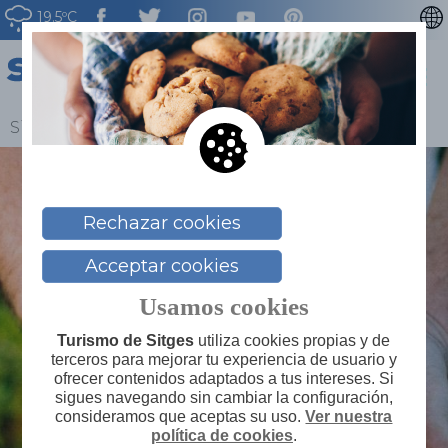
19.5ºC
CATALÀ
ENGLISH
FRANÇAIS
Sitges
>
Blog
>
El tomate más refrescante
DEUTSCH
NEDERLAN
Rechazar cookies
Acceptar cookies
Usamos cookies
Turismo de Sitges
utiliza cookies propias y de
terceros para mejorar tu experiencia de usuario y
ofrecer contenidos adaptados a tus intereses. Si
sigues navegando sin cambiar la configuración,
consideramos que aceptas su uso.
Ver nuestra
política de cookies
.