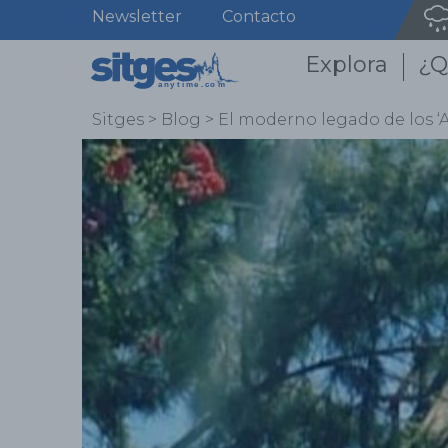
Newsletter
Contacto
Explora
¿Q
Sitges
>
Blog
>
El moderno legado de los ‘