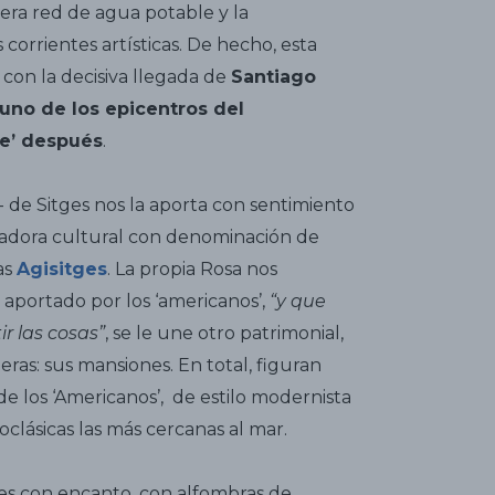
imera red de agua potable y la
corrientes artísticas. De hecho, esta
) con la decisiva llegada de
Santiago
uno de los epicentros del
e’ después
.
a- de Sitges nos la aporta con sentimiento
itadora cultural con denominación de
as
A
gisitges
. La propia Rosa nos
aportado por los ‘americanos’,
“y que
r las cosas”
, se le une otro patrimonial,
ieras: sus mansiones. En total, figuran
de los ‘Americanos’, de estilo modernista
eoclásicas las más cercanas al mar.
es con encanto, con alfombras de