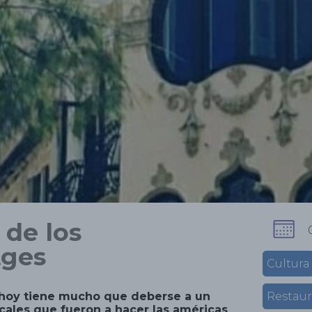
de los
tges
Cultura
s hoy tiene mucho que deberse a un
Restaur
ales que fueron a hacer las américas