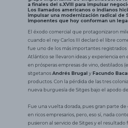
a finales del s.XVIII para impulsar negoc
Los llamados americanos o indianos hici
impulsar una modernización radical de 
imponentes que hoy conforman un legad
El éxodo comercial que protagonizaron miles
cuando el rey Carlos III declaró el libre com
fue uno de los más importantes registrados e
Atlántico se llevaron ideas y experiencia en e
en prósperas empresas de vino, destilados (e
sitgetanos
Andrés Brugal
y
Facundo Baca
productos. Con la pérdida de las tres colon
nueva burguesía de Sitges bajo el apodo d
Fue una vuelta dorada, pues gran parte de 
en ricos empresarios, pero, eso sí, nada con
pusieron al servicio de Sitges y el resultado f