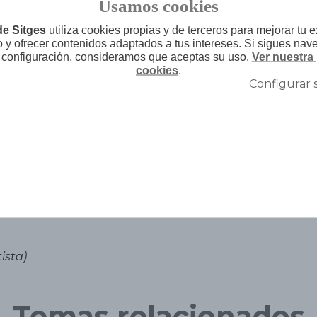
Usamos cookies
ge el actual
Hotel El Xalet
.
de Sitges
utiliza cookies propias y de terceros para mejorar tu 
o y ofrecer contenidos adaptados a tus intereses. Si sigues nav
idistante –y una parada obligatoria-, es
 configuración, consideramos que aceptas su uso.
Ver nuestra 
cookies
.
onocida como la ‘Casa del Reloj’, de la
Configurar 
 marítimo, en el el cruce entre el Passeig
una parada con brisa la
Casa Simó
Esta mansión, de tejado en forma de
igmático de la forma de ser de los
 los sitgetanos: amor por el arte, por su
–ya nos conocéis-, por compartirlo con
ista)
Temas relacionados