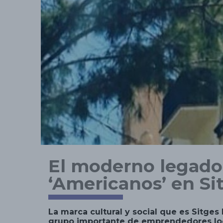
El moderno legado 
‘Americanos’ en Si
La marca cultural y social que es Sitge
grupo importante de emprendedores loc