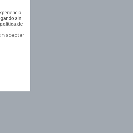
experiencia
egando sin
política de
sin aceptar