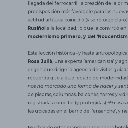
llegada del ferrocarril, la creación de la pr
predisposición más favorable para las nuevas 
actitud artística coincidió (y se reforzó claro
Rusiñol
a la localidad, lo que la convirtió en
modernismo primero, y del ‘Noucentism
Esta lección histórica –y hasta antropológic
Rosa Julià
, una experta ‘americanista’ y ag
origen que dirige la agencia de visitas guiad
recuerda que a este legado de modernidad 
nos ha marcado una forma de hacer y senti
de piedras, columnas, balcones, torres y vidr
registradas como tal (y protegidas) 69 casas 
las ubicadas en el barrio del ‘ensanche’, y n
Muchas de estas mansiones son ahora hotel