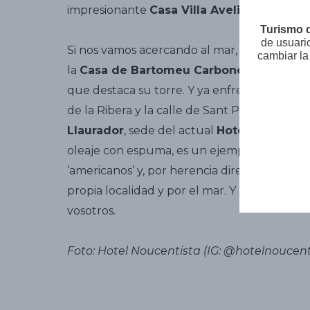
impresionante
Casa Villa Avelina
, que aco
Turismo 
de usuari
Si nos vamos acercando al mar, un punto equ
cambiar la
la
Casa de Bartomeu Carbonell
, también c
que destaca su torre. Y ya enfrente del paso
de la Ribera y la calle de Sant Pau, merece 
Llaurador
, sede del actual
Hotel Celimar
. 
oleaje con espuma, es un ejemplo muy parad
‘americanos’ y, por herencia directa, de todos
propia localidad y por el mar. Y amor, claro 
vosotros.
Foto: Hotel Noucentista (IG: @hotelnoucent