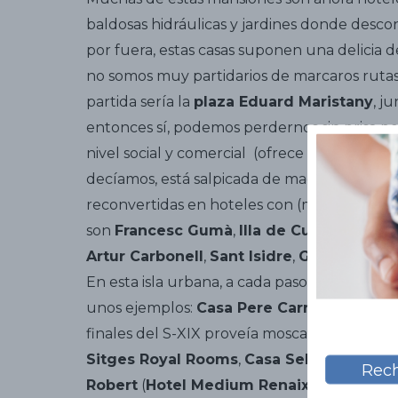
baldosas hidráulicas y jardines donde descon
por fuera, estas casas suponen una delicia d
no somos muy partidarios de marcaros ruta
partida sería la
plaza Eduard Maristany
, j
entonces sí, podemos perdernos sin prisa po
nivel social y comercial (ofrece fantásticos
decíamos, está salpicada de magníficas villa
reconvertidas en hoteles con (mucho) encant
son
Francesc Gumà
,
Illa de Cuba
y
Sant B
Artur Carbonell
,
Sant Isidre
,
Gaudenci
y
J
En esta isla urbana, a cada paso, nos advier
unos ejemplos:
Casa Pere Carreras
,
Celler
finales del S-XIX proveía moscatel a la casa r
Sitges Royal Rooms
,
Casa Sebastià Sans
Rech
Robert
(
Hotel Medium Renaixença
),
Casa