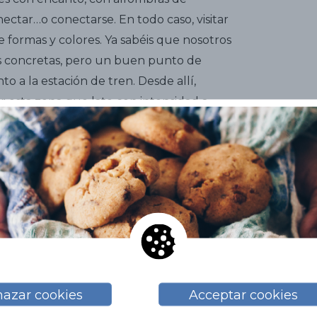
ectar…o conectarse. En todo caso, visitar
e formas y colores. Ya sabéis que nosotros
s concretas, pero un buen punto de
unto a la estación de tren. Desde allí,
r esta zona que late con intensidad a
 bares y restaurentes) y que, como os
s de los ‘americanos’ , muchas
o. Las calles principales en este sentido
artomeu
, todas ellas paralelas, y las vías
esús
, que las cruzan transversalmente.
te Rosa Julià, una mansión. Sólo por poner
 Rafael Llopart
(antigua bodega que a
eal),
Casa Antoni Carreres
(
Hotel
(
Hotel Sitges 1883
)
, Casa Antoni
azar cookies
Acceptar cookies
 Manuel Planas
(
Hotel Noucentista
) o la