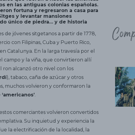
ios en las antiguas colonias españolas.
eron fortuna y regresaron a casa para
Sitges y levantar mansiones
o único de piedra… y de historia
Comp
 de jóvenes sitgetanos a partir de 1778,
ercio con Filipinas, Cuba y Puerto Rico,
n Catalunya. En la larga travesía por el
l campo y la viña, que convirtieron allí
l ron alcanzó otro nivel con los
rdí
), tabaco, caña de azúcar y otros
ias, muchos volvieron y conformaron la
e
‘americanos’
.
estos comerciantes volvieron convertidos
templativa. Su inquietud y experiencia la
ue la electrificación de la localidad, la