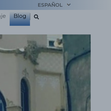
ESPAÑOL
aje
Blog
CATALÀ
ENGLISH
FRANÇAIS
DEUTSCH
NEDERLANDS