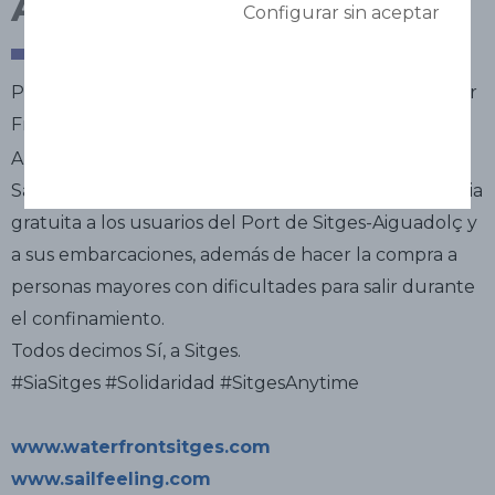
Antonio Ferrer
Configurar sin aceptar
Patrón de barcos y propietario de Sailfeeling y Water
Front Sitges
Antonio Ferrer, patrón de barcos y propietario de
Sailfeeling y Water Front Sitges, ha ofrecido asistencia
gratuita a los usuarios del Port de Sitges-Aiguadolç y
a sus embarcaciones, además de hacer la compra a
personas mayores con dificultades para salir durante
el confinamiento.
Todos decimos Sí, a Sitges.
#SiaSitges #Solidaridad #SitgesAnytime
www.waterfrontsitges.com
www.sailfeeling.com