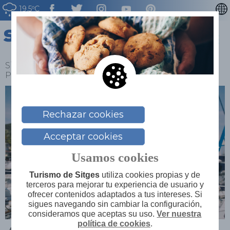
19.5ºC
CATALÀ
ENGLISH
FRANÇAIS
Sitges
>
Explora
>
Testimonios y anfitriones
>
Personas
>
Antonio Ferrer
DEUTSCH
NEDERLAN
Rechazar cookies
Acceptar cookies
Usamos cookies
Turismo de Sitges
utiliza cookies propias y de
terceros para mejorar tu experiencia de usuario y
ofrecer contenidos adaptados a tus intereses. Si
sigues navegando sin cambiar la configuración,
consideramos que aceptas su uso.
Ver nuestra
política de cookies
.