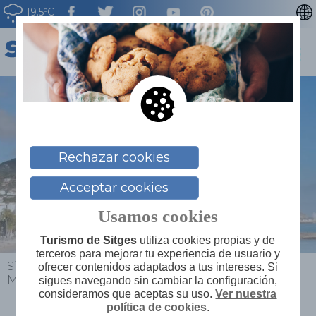
19.5ºC
CATALÀ
ENGLISH
FRANÇAIS
DEUTSCH
NEDERLAN
Rechazar cookies
Acceptar cookies
Usamos cookies
Turismo de Sitges
utiliza cookies propias y de
terceros para mejorar tu experiencia de usuario y
Sitges
>
Planifica tu viaje
>
Mapa de servicios
>
ofrecer contenidos adaptados a tus intereses. Si
Mare Nostrum
sigues navegando sin cambiar la configuración,
consideramos que aceptas su uso.
Ver nuestra
política de cookies
.