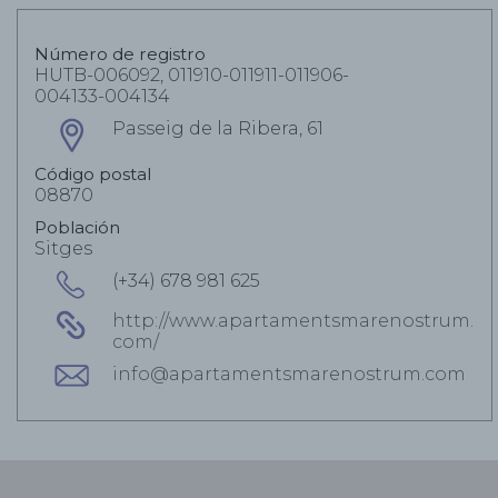
Número de registro
HUTB-006092, 011910-011911-011906-
004133-004134
Passeig de la Ribera, 61
Código postal
08870
Población
Sitges
(+34) 678 981 625
http://www.apartamentsmarenostrum.
com/
info@apartamentsmarenostrum.com