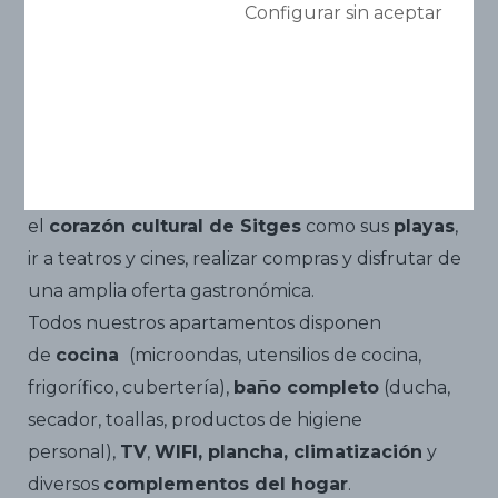
Mare Nostrum
Configurar sin aceptar
Los alojamientos tiene capacidad de 2 a 5
personas, de arquitectura marítima y tradicional,
se encuentran situados en zonas estratégicas de
la ciudad, desde donde se puede visitar tanto
el
corazón cultural de Sitges
como sus
playas
,
ir a teatros y cines, realizar compras y disfrutar de
una amplia oferta gastronómica.
Todos nuestros apartamentos disponen
de
cocina
(microondas, utensilios de cocina,
frigorífico, cubertería),
baño completo
(ducha,
secador, toallas, productos de higiene
personal),
TV
,
WIFI, plancha, climatización
y
diversos
complementos del hogar
.