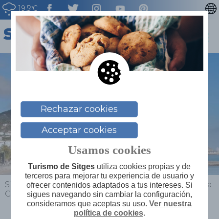
19.5ºC
CATALÀ
ENGLISH
FRANÇAIS
DEUTSCH
NEDERLAN
Rechazar cookies
Acceptar cookies
Usamos cookies
Turismo de Sitges
utiliza cookies propias y de
terceros para mejorar tu experiencia de usuario y
Sitges
>
Planifica tu viaje
>
Mapa de servicios
>
Cala
ofrecer contenidos adaptados a tus intereses. Si
Ginesta
sigues navegando sin cambiar la configuración,
consideramos que aceptas su uso.
Ver nuestra
política de cookies
.