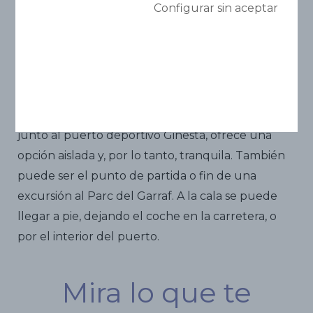
Cala Ginesta
Configurar sin aceptar
Espacio libre de humo.
Una de las playas más pequeñas de Sitges, con
agua por delante y barcos por detrás. Situada
junto al puerto deportivo Ginesta, ofrece una
opción aislada y, por lo tanto, tranquila. También
puede ser el punto de partida o fin de una
excursión al Parc del Garraf. A la cala se puede
llegar a pie, dejando el coche en la carretera, o
por el interior del puerto.
Mira lo que te