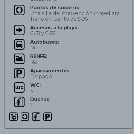
Puntos de socorro:
Una silla de intervención inmediata.
Tiene un punto de SOS
Accesos a la playa:
C-31 y C-32
Autobuses:
No
RENFE:
No
Aparcamientos:
De pago
WC:
3
Duchas:
1