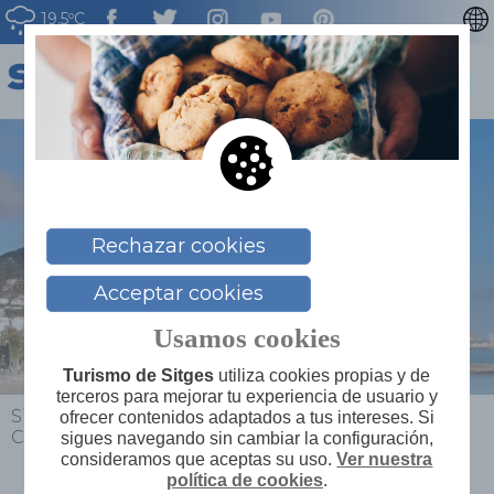
19.5ºC
CATALÀ
ENGLISH
FRANÇAIS
DEUTSCH
NEDERLAN
Rechazar cookies
Acceptar cookies
Usamos cookies
Turismo de Sitges
utiliza cookies propias y de
terceros para mejorar tu experiencia de usuario y
Sitges
>
Planifica tu viaje
>
Mapa de servicios
>
ofrecer contenidos adaptados a tus intereses. Si
Comercio de calidad y proximidad
sigues navegando sin cambiar la configuración,
consideramos que aceptas su uso.
Ver nuestra
política de cookies
.