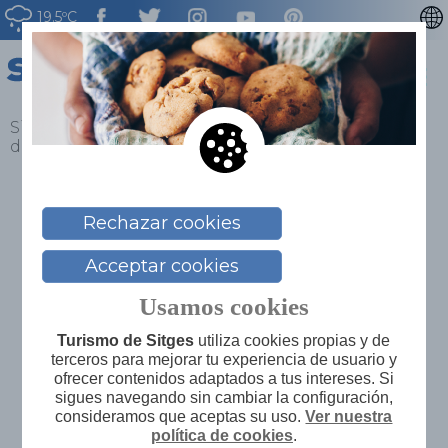
19.5ºC
CATALÀ
ENGLISH
FRANÇAIS
Sitges
>
¿Qué hacer?
>
Enoturismo
>
La carretera
del vino
>
Parés Baltà
DEUTSCH
NEDERLAN
Parés Baltà
Rechazar cookies
Acceptar cookies
Parés Baltà es una bodega familiar desde 1790,
Usamos cookies
pero con ideas jóvenes y frescas. Cultivamos
Turismo de Sitges
utiliza cookies propias y de
nuestras vides de manera ecológica y biodinámica,
terceros para mejorar tu experiencia de usuario y
en un mosaico de suelos, climas y variedades de
ofrecer contenidos adaptados a tus intereses. Si
sigues navegando sin cambiar la configuración,
uva que confieren una personalidad única a
consideramos que aceptas su uso.
Ver nuestra
nuestros vinos.
política de cookies
.