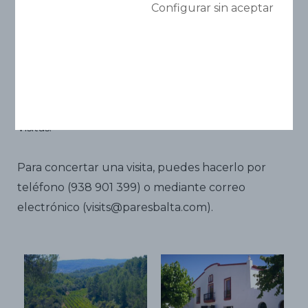
Configurar sin aceptar
Visítanos de lunes a domingo, de 9,30 h a 18 h, y
descubre cómo elaboramos los vinos combinando
técnicas ancestrales y modernas. Pruébalos,
emociónate, déjate seducir...
Visitas:
Para concertar una visita, puedes hacerlo por
teléfono (938 901 399) o mediante correo
electrónico (visits@paresbalta.com).