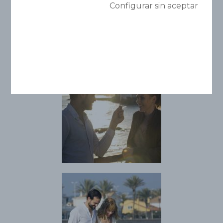
¿Te imaginas un
Configurar sin aceptar
escenario mejor?