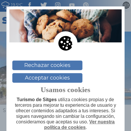
19.5ºC
CATALÀ
ENGLISH
FRANÇAIS
DEUTSCH
NEDERLAN
Rechazar cookies
Acceptar cookies
Usamos cookies
Turismo de Sitges
utiliza cookies propias y de
terceros para mejorar tu experiencia de usuario y
Sitges
>
¿Qué hacer?
>
Sitges Weddings
ofrecer contenidos adaptados a tus intereses. Si
sigues navegando sin cambiar la configuración,
consideramos que aceptas su uso.
Ver nuestra
política de cookies
.