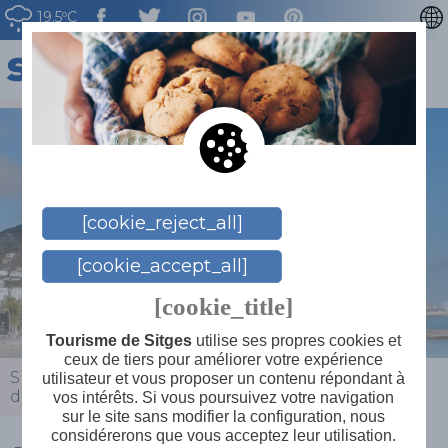
19.5ºC
CATALÀ
ENGLISH
ESPAÑOL
DEUTSCH
NEDERLAN
[cookie_reject_all]
[cookie_accept_all]
[cookie_title]
Tourisme de Sitges
utilise ses propres cookies et
ceux de tiers pour améliorer votre expérience
Sitges
>
Actualités
>
Agenda
>
Vignobles en bord
utilisateur et vous proposer un contenu répondant à
de mer
vos intérêts. Si vous poursuivez votre navigation
sur le site sans modifier la configuration, nous
considérerons que vous acceptez leur utilisation.