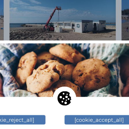
Thèmes connexes
ie_reject_all]
[cookie_accept_all]