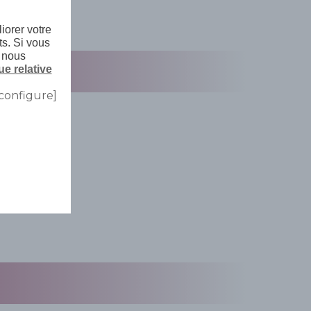
iorer votre
ts. Si vous
, nous
ue relative
configure]