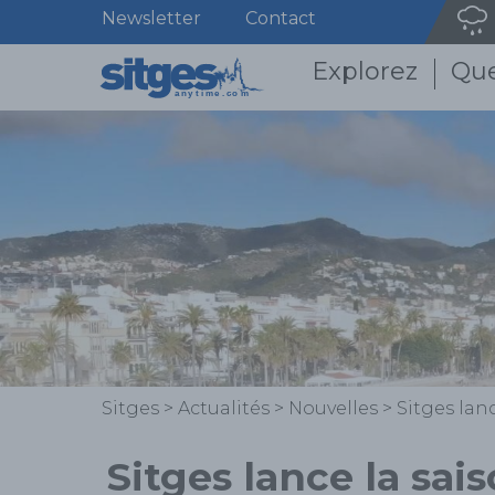
Newsletter
Contact
Explorez
Que
Sitges
>
Actualités
>
Nouvelles
>
Sitges lan
Sitges lance la sai