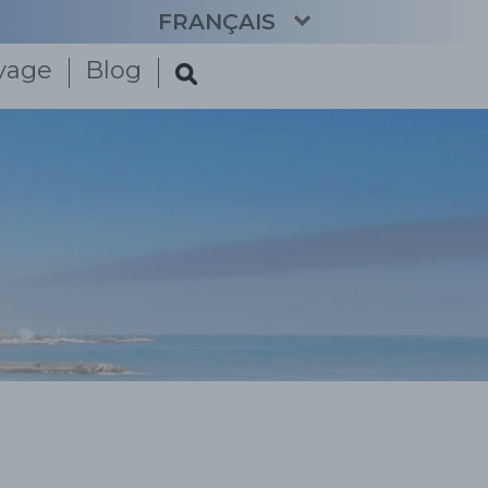
FRANÇAIS
oyage
Blog
CATALÀ
ENGLISH
ESPAÑOL
DEUTSCH
NEDERLANDS