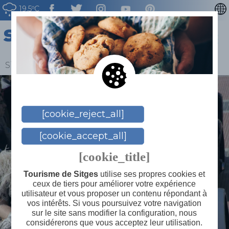
19.5ºC
CATALÀ
ENGLISH
ESPAÑOL
Sitges
>
Blog
>
Llistat Blog
>
Un rallye qui fait date
DEUTSCH
NEDERLAN
[cookie_reject_all]
[cookie_accept_all]
[cookie_title]
Tourisme de Sitges
utilise ses propres cookies et
ceux de tiers pour améliorer votre expérience
utilisateur et vous proposer un contenu répondant à
vos intérêts. Si vous poursuivez votre navigation
sur le site sans modifier la configuration, nous
considérerons que vous acceptez leur utilisation.