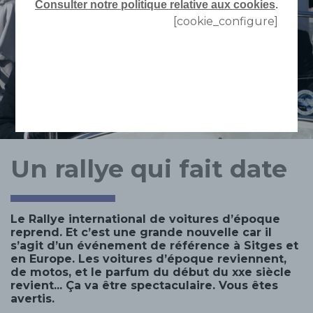
Consulter notre politique relative aux cookies
.
[cookie_configure]
Un rallye qui fait date
Le Rallye international de voitures d’époque
reprend. Et c’est une grande nouvelle car il
s’agit d’un événement de référence à Sitges et
en Europe. Les voitures d’époque reviennent,
de motos, et le parfum du début du xxe siècle
revient... Ça va être spectaculaire. Vous êtes
avertis.