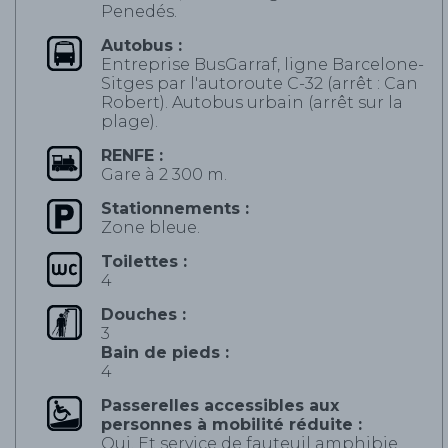
Penedés.
Autobus :
Entreprise BusGarraf, ligne Barcelone-
Sitges par l'autoroute C-32 (arrêt : Can
Robert). Autobus urbain (arrêt sur la
plage).
RENFE :
Gare à 2 300 m.
Stationnements :
Zone bleue.
Toilettes :
4
Douches :
3
Bain de pieds :
4
Passerelles accessibles aux
personnes à mobilité réduite :
Oui. Et service de fauteuil amphibie.