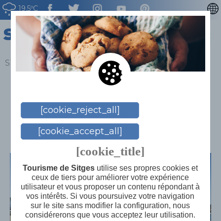
19.5ºC
CATALÀ
ENGLISH
ESPAÑOL
Sitges
>
Plage de Terramar
DEUTSCH
Plage de Terramar
NEDERLAN
[cookie_reject_all]
[cookie_accept_all]
Espace sans fumée.
[cookie_title]
Tourisme de Sitges
utilise ses propres cookies et
ceux de tiers pour améliorer votre expérience
utilisateur et vous proposer un contenu répondant à
vos intérêts. Si vous poursuivez votre navigation
sur le site sans modifier la configuration, nous
considérerons que vous acceptez leur utilisation.