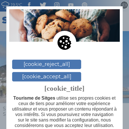
19.5ºC
CATALÀ
ENGLISH
ESPAÑOL
DEUTSCH
NEDERLAN
[cookie_reject_all]
[cookie_accept_all]
[cookie_title]
Tourisme de Sitges
utilise ses propres cookies et
ceux de tiers pour améliorer votre expérience
Sitges
>
Explorez
>
Découvrez les alentours de
utilisateur et vous proposer un contenu répondant à
Sitges
>
Parc d’Atraccions del Tibidabo
vos intérêts. Si vous poursuivez votre navigation
sur le site sans modifier la configuration, nous
considérerons que vous acceptez leur utilisation.