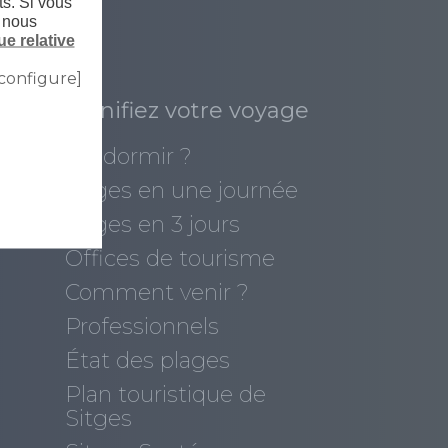
ts. Si vous
, nous
ue relative
configure]
Planifiez votre voyage
Où dormir ?
Sitges en une journée
s
Sitges en 3 jours
Offices de tourisme
Comment venir ?
Professionnels
État des plages
Plan touristique de
Sitges