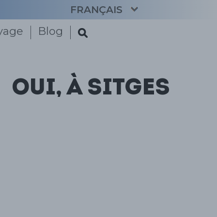
FRANÇAIS
oyage
Blog
CATALÀ
ENGLISH
ESPAÑOL
DEUTSCH
Oui, à Sitges
NEDERLANDS