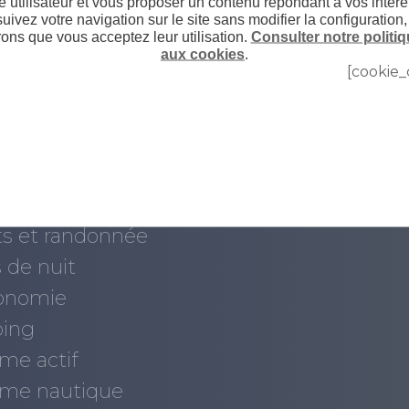
 utilisateur et vous proposer un contenu répondant à vos intérê
uivez votre navigation sur le site sans modifier la configuration
ons que vous acceptez leur utilisation.
Consulter notre politiq
aux cookies
.
[cookie_
aire ?
Actualités
0
Nouvelles
 visiter
Agenda
ourisme
Événements annuel
ts et randonnée
 de nuit
onomie
ing
me actif
sme nautique