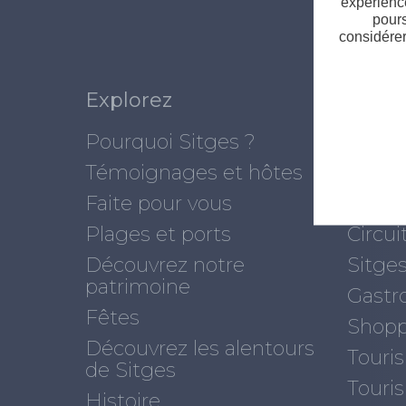
expérience
pours
considérer
Explorez
Que f
Pourquoi Sitges ?
Top 1
Témoignages et hôtes
Sites à
Faite pour vous
Œnot
Plages et ports
Circui
Découvrez notre
Sitges
patrimoine
Gastr
Fêtes
Shopp
Découvrez les alentours
Touris
de Sitges
Touri
Histoire