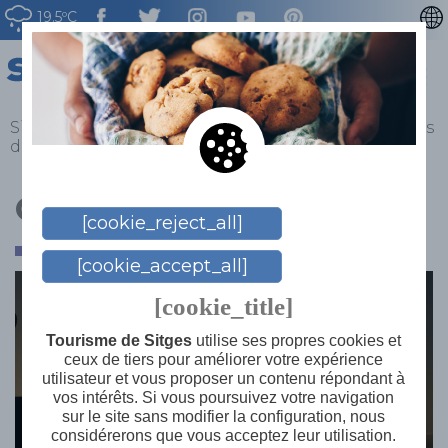
19.5ºC
CATALÀ
ENGLISH
ESPAÑOL
Sitges
>
Explorez
>
Trouvez l'inspiration
>
Couchers
de soleil
DEUTSCH
NEDERLAN
Couchers de soleil
[cookie_reject_all]
[cookie_accept_all]
[cookie_title]
Tourisme de Sitges
utilise ses propres cookies et
ceux de tiers pour améliorer votre expérience
utilisateur et vous proposer un contenu répondant à
vos intérêts. Si vous poursuivez votre navigation
sur le site sans modifier la configuration, nous
considérerons que vous acceptez leur utilisation.