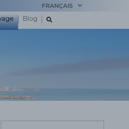
FRANÇAIS
oyage
Blog
CATALÀ
ENGLISH
ESPAÑOL
DEUTSCH
NEDERLANDS