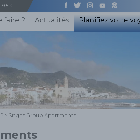
19.5ºC
 faire ?
Actualités
Planifiez votre v
 ?
>
Sitges Group Apartments
tments