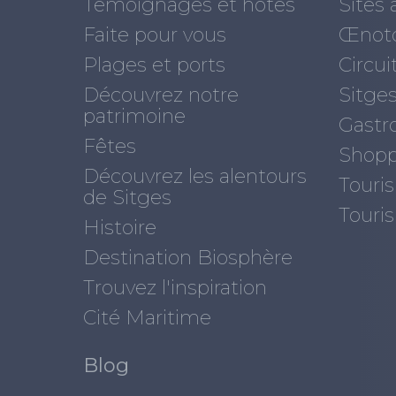
Témoignages et hôtes
Sites à
Faite pour vous
Œnot
Plages et ports
Circui
Découvrez notre
Sitges
patrimoine
Gastr
Fêtes
Shopp
Découvrez les alentours
Touris
de Sitges
Touri
Histoire
Destination Biosphère
Trouvez l'inspiration
Cité Maritime
Blog