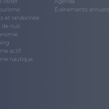
 visiter
Agenda
ourisme
Événements annuel
ts et randonnée
 de nuit
onomie
ing
me actif
sme nautique