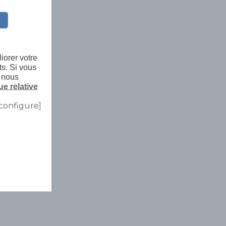
iorer votre
ts. Si vous
, nous
ue relative
configure]