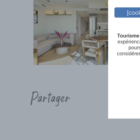
[cook
Tourisme 
expérience
pours
considérer
Partager