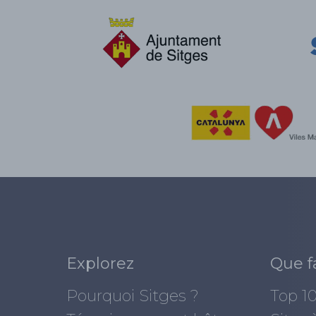
Explorez
Que f
Pourquoi Sitges ?
Top 1