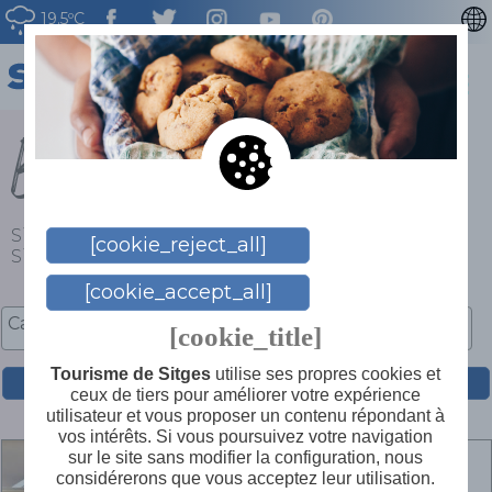
19.5ºC
CATALÀ
ENGLISH
Boutiques à Sitges
ESPAÑOL
DEUTSCH
NEDERLAN
Sitges
>
Que faire ?
>
Shopping
>
Boutiques à
[cookie_reject_all]
Sitges
[cookie_accept_all]
[cookie_title]
Tourisme de Sitges
utilise ses propres cookies et
ceux de tiers pour améliorer votre expérience
utilisateur et vous proposer un contenu répondant à
vos intérêts. Si vous poursuivez votre navigation
sur le site sans modifier la configuration, nous
Cabeli
considérerons que vous acceptez leur utilisation.