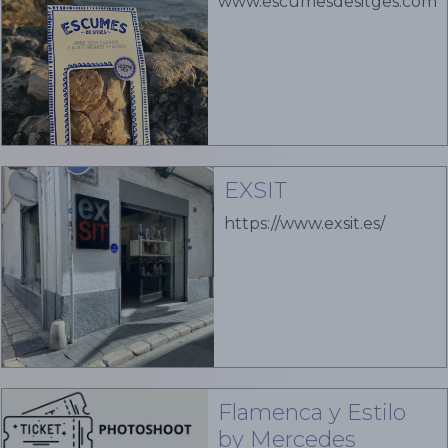
www.escumesdesitges.com
EXSIT
https://www.exsit.es/
Flamenca y Estilo
by Mercedes