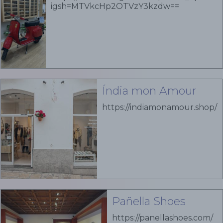
igsh=MTVkcHp2OTVzY3kzdw==
Índia mon Amour
https://indiamonamour.shop/
Pañella Shoes
https://panellashoes.com/