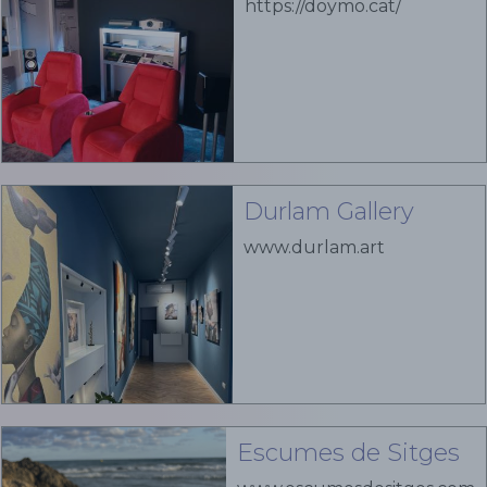
https://doymo.cat/
Durlam Gallery
www.durlam.art
Escumes de Sitges