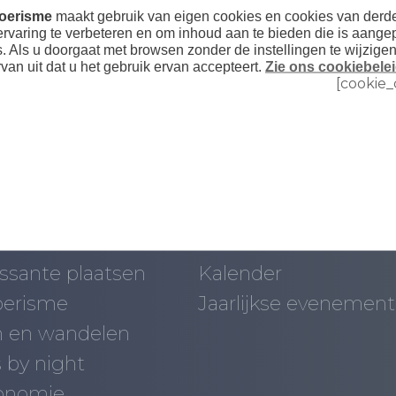
Toerisme
maakt gebruik van eigen cookies en cookies van der
ervaring te verbeteren en om inhoud aan te bieden die is aange
s. Als u doorgaat met browsen zonder de instellingen te wijzige
rvan uit dat u het gebruik ervan accepteert.
Zie ons cookiebelei
[cookie_
e doen
Nieuws
0
Nieuws
essante plaatsen
Kalender
oerisme
Jaarlijkse evenemen
 en wandelen
 by night
onomie