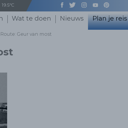
19.5ºC
n
Wat te doen
Nieuws
Plan je reis
Route: Geur van most
ost