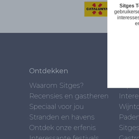
Sitges 
gebruikers
interesse
e
Ontdekken
Wat t
Waarom Sitges?
Top 1
Recensies en gastheren
Inter
Speciaal voor jou
Wijnt
Stranden en havens
Paden
Ontdek onze erfenis
Sitges
Interessante festivals
Gastr