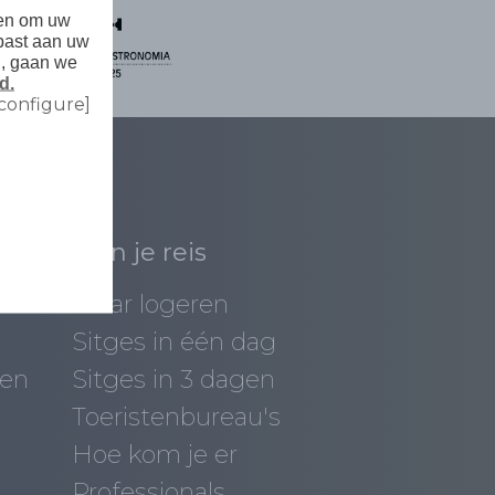
den om uw
past aan uw
n, gaan we
d.
configure]
Plan je reis
Waar logeren
Sitges in één dag
ten
Sitges in 3 dagen
Toeristenbureau's
Hoe kom je er
Professionals