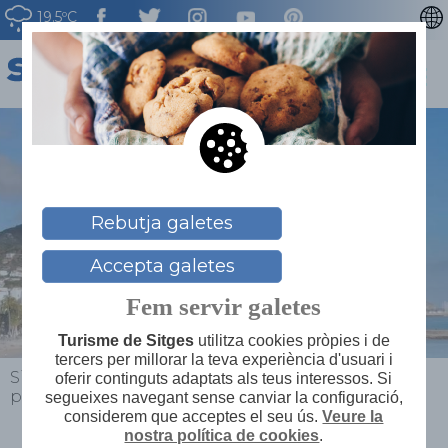
19.5ºC
ENGLISH
ESPAÑOL
FRANÇAIS
DEUTSCH
NEDERLAN
Rebutja galetes
Accepta galetes
Fem servir galetes
Turisme de Sitges
utilitza cookies pròpies i de
tercers per millorar la teva experiència d'usuari i
Sitges
>
Explora
>
Descobrim el nostre llegat
>
Un
oferir continguts adaptats als teus interessos. Si
passeig pel nucli antic
>
3- Carrer de la Davallada
segueixes navegant sense canviar la configuració,
considerem que acceptes el seu ús.
Veure la
nostra política de cookies
.