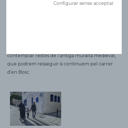
3- Carrer de la
Configurar sense acceptar
Davallada
Des del carrer Fonollar, si girem a l’esquerra cap
al carrer de Sant Joan, ens trobarem amb el
carrer de la Davallada. En aquesta via hi podrem
contemplar restes de l’antiga muralla medieval,
que podrem resseguir si continuem pel carrer
d’en Bosc.