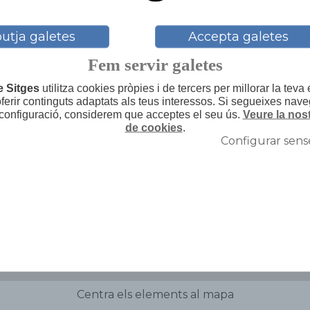
utja galetes
Accepta galetes
Fem servir galetes
e Sitges
utilitza cookies pròpies i de tercers per millorar la teva
 oferir continguts adaptats als teus interessos. Si segueixes nav
 configuració, considerem que acceptes el seu ús.
Veure la nost
de cookies
.
Configurar sens
Centra els elements al mapa