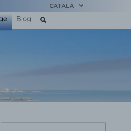
CATALÀ
tge
Blog
ENGLISH
ESPAÑOL
FRANÇAIS
DEUTSCH
NEDERLANDS