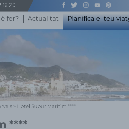
19.5ºC
è fer?
Actualitat
Planifica el teu via
rveis
>
Hotel Subur Maritim ****
m ****