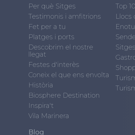
Per què Sitges
Top 1
Testimonis i amfitrions
Llocs 
Fet per a tu
Enotu
Platges i ports
Sende
Descobrim el nostre
Sitges
llegat
Gastr
Festes d'interès
Shopp
Coneix el que ens envolta
Turis
Història
Turis
Biosphere Destination
Inspira't
Vila Marinera
Blog