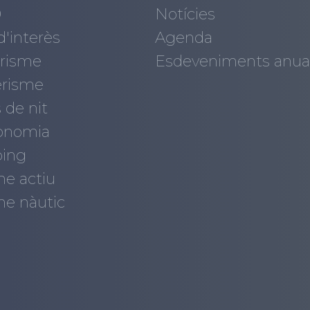
0
Notícies
d'interès
Agenda
risme
Esdeveniments anua
risme
 de nit
onomia
ing
me actiu
me nàutic