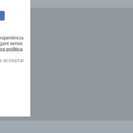
 experiència
egant sense
ra política
e acceptar