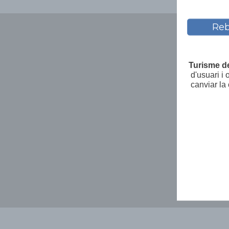
Reb
Turisme d
d'usuari i
canviar la