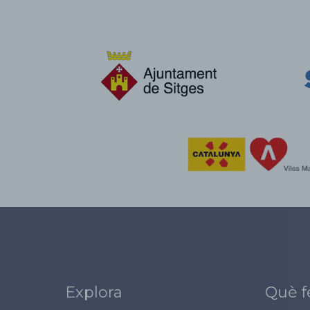
Explora
Què f