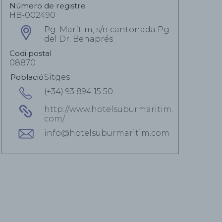
Número de registre
HB-002490
Pg. Marítim, s/n cantonada Pg.
del Dr. Benaprés
Codi postal
08870
Població
Sitges
(+34) 93 894 15 50
http://www.hotelsuburmaritim.
com/
info@hotelsuburmaritim.com