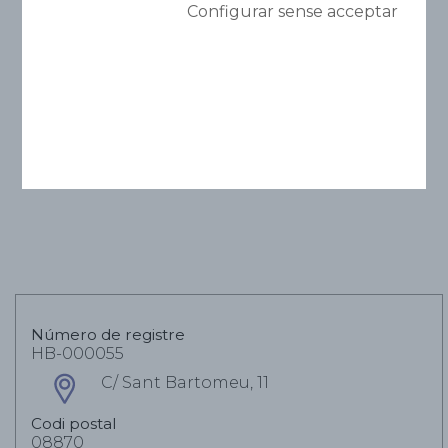
Ibiza *
Configurar sense acceptar
Comparteix
Número de registre
HB-000055
C/ Sant Bartomeu, 11
Codi postal
08870