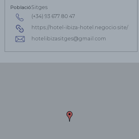
Població
Sitges
(+34) 93 677 80 47
https://hotel-ibiza-hotel.negocio.site/
hotelibizasitges@gmail.com