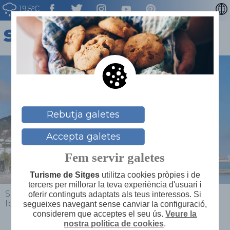
19.5ºC
ENGLISH
ESPAÑOL
FRANÇAIS
DEUTSCH
NEDERLAN
Rebutja galetes
Accepta galetes
Fem servir galetes
Turisme de Sitges
utilitza cookies pròpies i de
tercers per millorar la teva experiència d'usuari i
Sitges
>
Planifica el teu viatge
>
Mapa de serveis
>
oferir continguts adaptats als teus interessos. Si
Ibiza *
segueixes navegant sense canviar la configuració,
considerem que acceptes el seu ús.
Veure la
nostra política de cookies
.