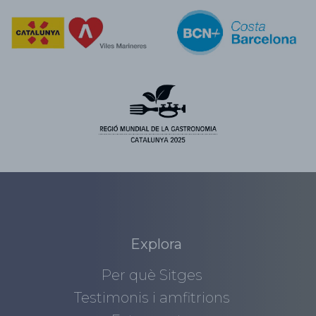
Explora
Per què Sitges
Testimonis i amfitrions