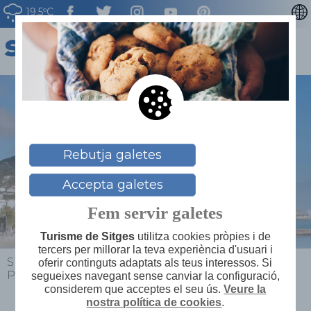
19.5ºC
ENGLISH
ESPAÑOL
FRANÇAIS
DEUTSCH
NEDERLAN
Rebutja galetes
Accepta galetes
Fem servir galetes
Turisme de Sitges
utilitza cookies pròpies i de
tercers per millorar la teva experiència d'usuari i
Sitges
>
Planifica el teu viatge
>
Mapa de serveis
>
oferir continguts adaptats als teus interessos. Si
Parc del Garraf
segueixes navegant sense canviar la configuració,
considerem que acceptes el seu ús.
Veure la
nostra política de cookies
.