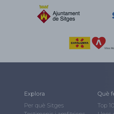
Explora
Què f
Per què Sitges
Top 1