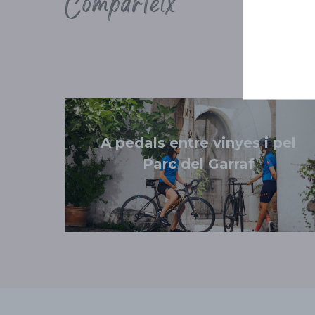
Comparteix
A pedals entre vinyes i pel
Parc del Garraf