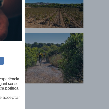
 experiència
egant sense
ra política
e acceptar