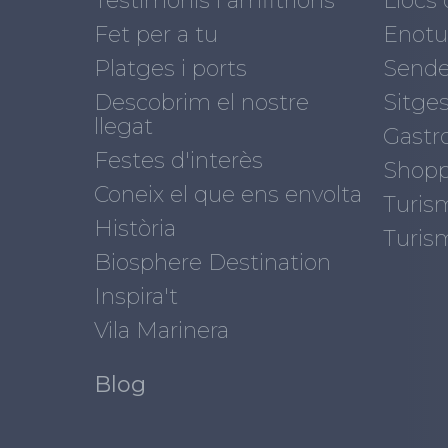
Testimonis i amfitrions
Llocs 
Fet per a tu
Enotu
Platges i ports
Sende
Descobrim el nostre
Sitges
llegat
Gastr
Festes d'interès
Shopp
Coneix el que ens envolta
Turis
Història
Turis
Biosphere Destination
Inspira't
Vila Marinera
Blog