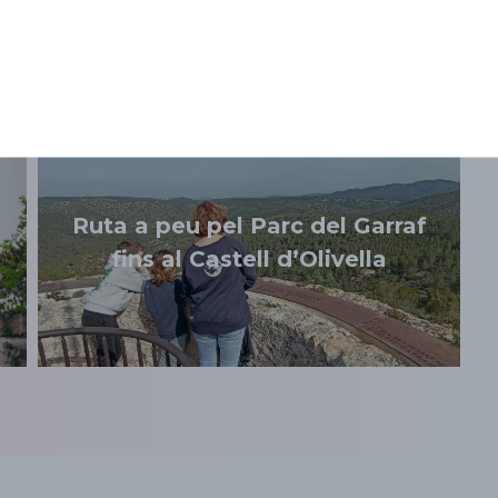
Temes relacionats
Ruta a peu pel Parc del Garraf
fins al Castell d’Olivella