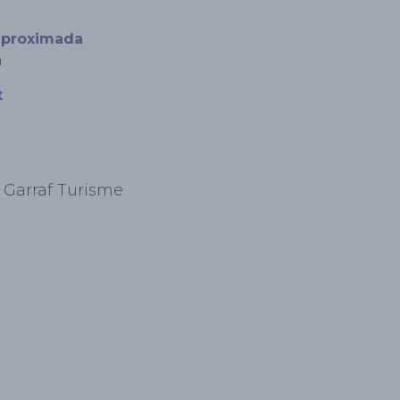
aproximada
n
t
Garraf Turisme