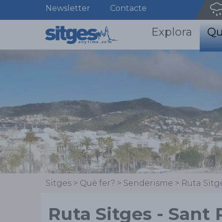
Newsletter
Contacte
Explora
Qu
Sitges
>
Què fer?
>
Senderisme
>
Ruta Sitg
Ruta Sitges - Sant 