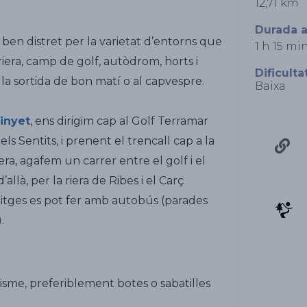
12,71 km
Durada 
 ben distret per la varietat d’entorns que
1 h 15 mi
riera, camp de golf, autòdrom, horts i
Dificulta
 la sortida de bon matí o al capvespre.
Baixa
inyet
, ens dirigim cap al Golf Terramar
els Sentits, i prenent el trencall cap a la
era, agafem un carrer entre el golf i el
llà, per la riera de Ribes i el Carç
itges es pot fer amb autobús (parades
.
sme, preferiblement botes o sabatilles