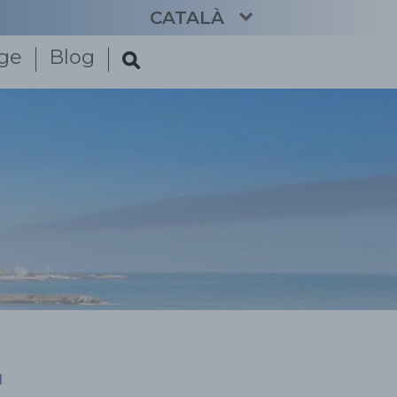
CATALÀ
tge
Blog
ENGLISH
ESPAÑOL
FRANÇAIS
DEUTSCH
NEDERLANDS
d