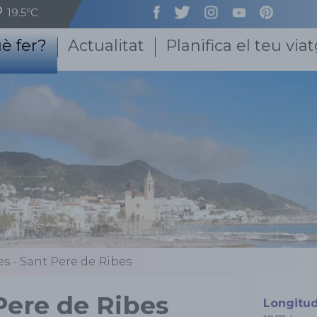
19.5ºC
è fer?
Actualitat
Planifica el teu via
es - Sant Pere de Ribes
Pere de Ribes
Longitu