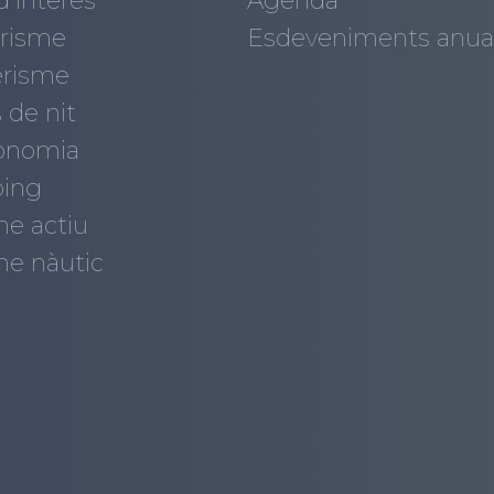
d'interès
Agenda
risme
Esdeveniments anua
risme
 de nit
onomia
ing
me actiu
me nàutic