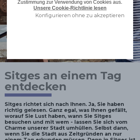
Zustimmung zur Verwendung von Cookies aus.
Unsere Cookie-Richtlinie lesen
Konfigurieren ohne zu akzeptieren
Sitges an einem Tag
entdecken
Sitges richtet sich nach Ihnen. Ja, Sie haben
richtig gelesen. Ganz egal, was Ihnen gefällt,
worauf Sie Lust haben, wann Sie Sitges
besuchen und mit wem - lassen Sie sich vom
Charme unserer Stadt umhüllen. Selbst dann,
wenn Sie die Stadt aus Zeitgründen an nur
einem Tag erkunden müssen. Denn in Sitges ist