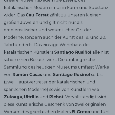
unsere Museen spiegeln die Essenz des
katalanischen Modernismus in Form und Substanz
wider. Das
Cau Ferrat
zählt zu unseren kleinen
großen Juwelen und gilt nicht nur als
emblematischer und wesentlicher Ort der
Moderne, sondern auch der Kunst des 19. und 20.
Jahrhunderts. Das einstige Wohnhaus des
katalanischen Künstlers
Santiago Rusiñol
allein ist
schon einen Besuch wert. Die umfangreiche
Sammlung des heutigen Museums umfasst Werke
von
Ramón Casas
und
Santiago Rusiñol
selbst
(zwei Hauptvertreter der katalanischen und
spanischen Moderne) sowie von Künstlern wie
Zuloaga
,
Ultrillo
und
Pichot
. Vervollständigt wird
diese künstlerische Geschenk von zwei originalen
Werken des griechischen Malers
El Greco
und fünf