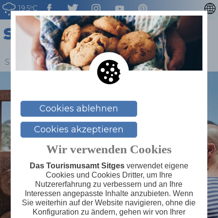
19.5ºC
CATALÀ
ENGLISH
ESPAÑOL
Sitges
>
Blog
>
Sitges an einem Tag entdecken
FRANÇAIS
NEDERLAN
Cookies ablehnen
Cookies akzeptieren
Wir verwenden Cookies
Das Tourismusamt Sitges
verwendet eigene
Cookies und Cookies Dritter, um Ihre
Nutzererfahrung zu verbessern und an Ihre
Interessen angepasste Inhalte anzubieten. Wenn
Sie weiterhin auf der Website navigieren, ohne die
Konfiguration zu ändern, gehen wir von Ihrer