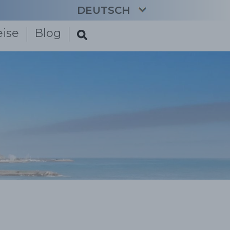
DEUTSCH
eise
Blog
CATALÀ
ENGLISH
ESPAÑOL
FRANÇAIS
NEDERLANDS