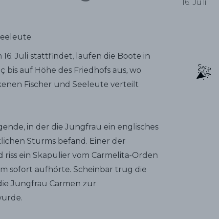
16. Juli
Seeleute
16. Juli stattfindet, laufen die Boote in
ç bis auf Höhe des Friedhofs aus, wo
enen Fischer und Seeleute verteilt
gende, in der die Jungfrau ein englisches
cklichen Sturms befand. Einer der
d riss ein Skapulier vom Carmelita-Orden
m sofort aufhörte. Scheinbar trug die
 die Jungfrau Carmen zur
wurde.