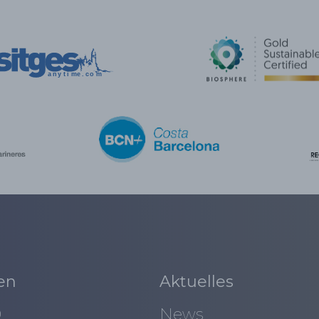
en
Aktuelles
0
News