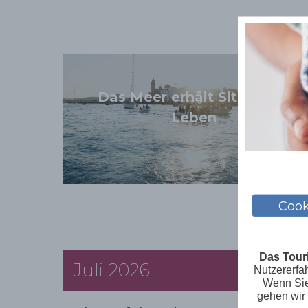
Das Meer erhält Sitges am
Leben
Cook
Das Tour
Juli 2026
Nutzererfa
Wenn Sie 
gehen wir