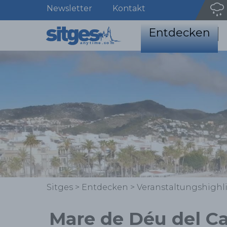
Newsletter
Kontakt
Entdecken
Sitges
>
Entdecken
>
Veranstaltungshighl
Mare de Déu del C