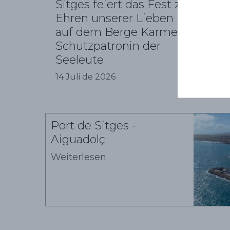
Sitges feiert das Fest zu
Ehren unserer Lieben Frau
auf dem Berge Karmel, der
Schutzpatronin der
Seeleute
14 Juli de 2026
Port de Sitges -
Aiguadolç
Weiterlesen