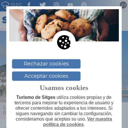
19.5ºC
CATALÀ
ENGLISH
FRANÇAIS
DEUTSCH
NEDERLAN
Rechazar cookies
Acceptar cookies
Usamos cookies
Turismo de Sitges
utiliza cookies propias y de
terceros para mejorar tu experiencia de usuario y
Sitges
>
Actualidad
>
Agenda
>
Marina Day en el
ofrecer contenidos adaptados a tus intereses. Si
Port de Sitges
sigues navegando sin cambiar la configuración,
consideramos que aceptas su uso.
Ver nuestra
política de cookies
.